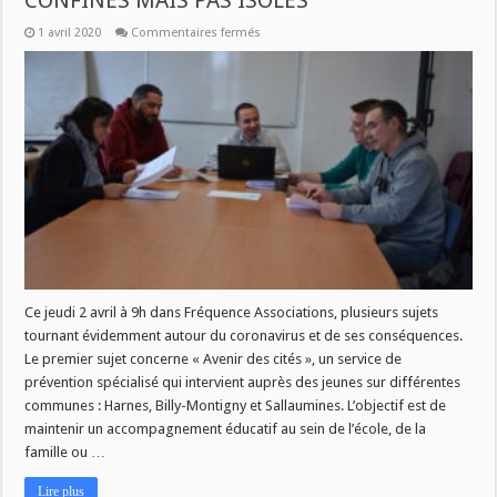
CONFINES MAIS PAS ISOLES
sur
1 avril 2020
Commentaires fermés
JEUDI
DANS
FREQUENCE
ASSOCIATIONS
:
CONFINES
MAIS
PAS
ISOLES
Ce jeudi 2 avril à 9h dans Fréquence Associations, plusieurs sujets
tournant évidemment autour du coronavirus et de ses conséquences.
Le premier sujet concerne « Avenir des cités », un service de
prévention spécialisé qui intervient auprès des jeunes sur différentes
communes : Harnes, Billy-Montigny et Sallaumines. L’objectif est de
maintenir un accompagnement éducatif au sein de l’école, de la
famille ou …
Lire plus