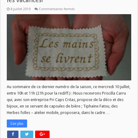
les vacances!
sur
8 juillet 2019
Commentaires fermés
Les
Mains
se
livrent
une
dernière
fois
avant
les
vacances!
Au sommaire de ce dernier numéro de la saison, ce mercredi 10 juillet,
entre 10h et 11h (21h pour la rediff.) : Nous recevrons Priscilla Carru
qui, avec son entreprise Pri Caps Créas, propose de la déco et des
bijoux, en se servant de capsules de bière ; Tiphaine Fatou, des
Herbes folles – atelier mobile, proposera, dans le cadre …
Lire plus