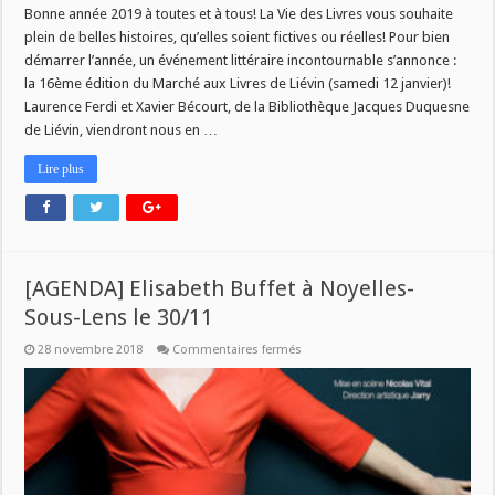
Bonne année 2019 à toutes et à tous! La Vie des Livres vous souhaite
plein de belles histoires, qu’elles soient fictives ou réelles! Pour bien
démarrer l’année, un événement littéraire incontournable s’annonce :
la 16ème édition du Marché aux Livres de Liévin (samedi 12 janvier)!
Laurence Ferdi et Xavier Bécourt, de la Bibliothèque Jacques Duquesne
de Liévin, viendront nous en …
Lire plus
[AGENDA] Elisabeth Buffet à Noyelles-
Sous-Lens le 30/11
sur
28 novembre 2018
Commentaires fermés
[AGENDA]
Elisabeth
Buffet
à
Noyelles-
Sous-
Lens
le
30/11