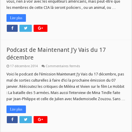
vous, rien à voir avec les enquêteurs américains, mais peut-être que
les membres de cette CIA là seront policiers , ou un animal, ou …
Lire plus
Podcast de Maintenant J’y Vais du 17
décembre
sur
17 décembre 2014
Commentaires fermés
Podcast
de
Voici le podcast de l’émission Maintenant J’y Vais du 17 décembre, pas
Maintenant
mal de sorties culturelles à faire d’ici la prochaine émission du 07
J’y
Vais
janvier. Réécoutez les critiques de Miléna et Vivien sur le film Le Hobbit
du
: La bataille des 5 armées. Mais aussi l’interview de Mina Tindle faite
17
décembre
par Jean-Philippe et celle de Julien avec Mademoiselle Zouzou. Sans …
Lire plus