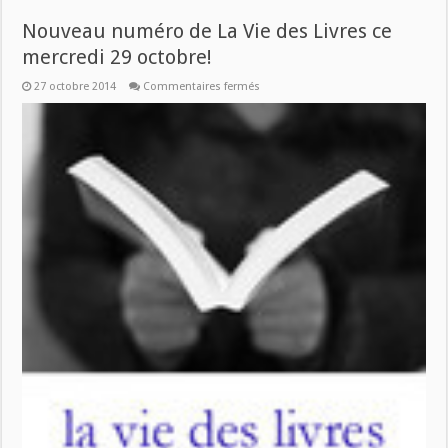
Nouveau numéro de La Vie des Livres ce
mercredi 29 octobre!
sur
27 octobre 2014
Commentaires fermés
Nouveau
numéro
de
La
Vie
des
Livres
ce
mercredi
29
octobre!