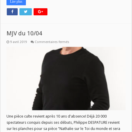
Lire plus
MJV du 10/04
sur
9 avril 2019
Commentaires fermés
MJV
du
10/04
Une pièce culte revient après 10 ans d'absence! Déjà 20 000
spectateurs conquis depuis ses débuts, Philippe DESPATURE revient
sur les planches pour sa pièce "Nathalie sur le Toi du monde et sera