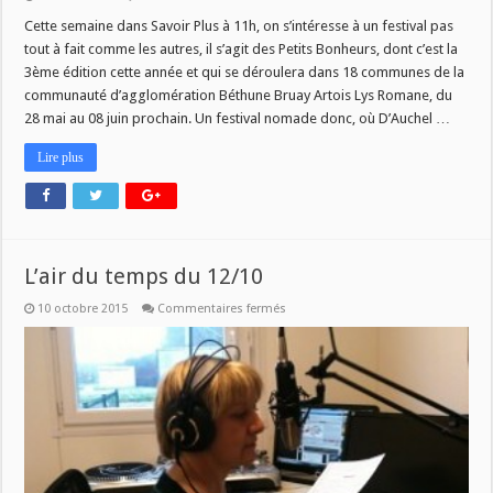
3E
EDITION
Cette semaine dans Savoir Plus à 11h, on s’intéresse à un festival pas
DES
tout à fait comme les autres, il s’agit des Petits Bonheurs, dont c’est la
PETITS
BONHEURS
3ème édition cette année et qui se déroulera dans 18 communes de la
DANS
communauté d’agglomération Béthune Bruay Artois Lys Romane, du
SAVOIR
PLUS
28 mai au 08 juin prochain. Un festival nomade donc, où D’Auchel …
Lire plus
L’air du temps du 12/10
sur
10 octobre 2015
Commentaires fermés
L’air
du
temps
du
12/10