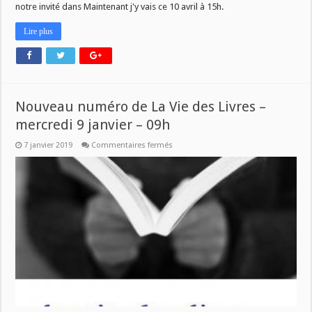
notre invité dans Maintenant j'y vais ce 10 avril à 15h.
Lire plus
Nouveau numéro de La Vie des Livres –
mercredi 9 janvier – 09h
sur
7 janvier 2019
Commentaires fermés
Nouveau
numéro
de
La
Vie
des
Livres
–
mercredi
9
janvier
–
09h