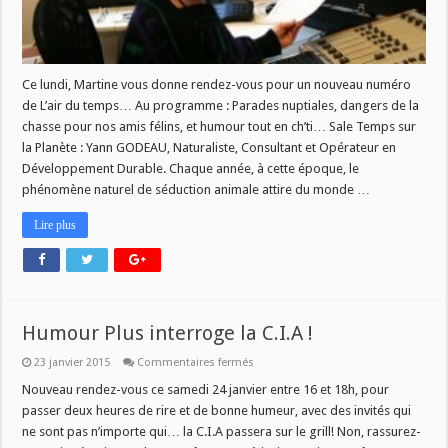
Ce lundi, Martine vous donne rendez-vous pour un nouveau numéro
de L’air du temps… Au programme : Parades nuptiales, dangers de la
chasse pour nos amis félins, et humour tout en ch’ti… Sale Temps sur
la Planète : Yann GODEAU, Naturaliste, Consultant et Opérateur en
Développement Durable. Chaque année, à cette époque, le
phénomène naturel de séduction animale attire du monde …
Lire plus
Humour Plus interroge la C.I.A !
sur
23 janvier 2015
Commentaires fermés
Humour
Plus
Nouveau rendez-vous ce samedi 24 janvier entre 16 et 18h, pour
interroge
passer deux heures de rire et de bonne humeur, avec des invités qui
la
C.I.A
ne sont pas n’importe qui… la C.I.A passera sur le grill! Non, rassurez-
!