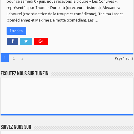
pour ce samedi 07 juin, nous recevons la troupe « Les Convives »,
juin:
La
représentée par Thomas Durisotti (directeur artistique), Alexandra
troupe
« Les
Labourel (coordinatrice de la troupe et comédienne), Thelma Lardet
convives »
(comédienne) et Maxime Delmotte (comédien). Les …
Lire plus
1
2
»
Page 1 sur 2
Ecoutez nous sur TuneIn
Suivez nous sur