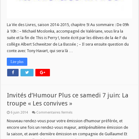
La Vie des Livres, saison 2014-2015, chapitre 5! Au sommaire : De 09h
à 10h : – Michaël Moslonka, accompagné de Valériane, vous lira la
suite et la fin de This is Perry !, texte écrit par les élèves de la 4e F du
collège Albert Schweitzer de La Bassée ; – Il sera ensuite question du
conte avec Tony Havart, qui sera là …
Lire plus
Invités d’Humour Plus ce samedi 7 juin: La
troupe « Les convives »
sur
6 juin 2014
Commentaires fermés
Invités
d’Humour
Nouveau rendez-vous pour votre émission d’humour préférée, et
Plus
encore une fois un rendez-vous majeur, antépénultième émission de
ce
samedi
la saison, et avant-dernière émission en compagnie de Guillaume! Et
7