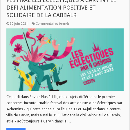
FESTIVAL LES ECLECTIQUES A CARVIN / LE
DEFI ALIMENTATION POSITIVE ET
SOLIDAIRE DE LA CABBALR
sur
30 juin 2021
Commentaires fermés
CE
JEUDI
A
11H
DANS
SAVOIR
PLUS
:
LE
FESTIVAL
LES
ECLECTIQUES
A
CARVIN
/
LE
DEFI
ALIMENTATION
POSITIVE
Ce jeudi dans Savoir Plus à 11h, deux sujets différents : le premier
ET
concerne l’incontournable festival des arts de rue « les éclectiques par
SOLIDAIRE
DE
4 chemins » qui cette année aura lieu les 13 et 14 juillet dans le centre-
LA
CABBALR
ville de Carvin, mais aussi le 31 juillet dans la cité Saint-Paul de Carvin,
et le 7 août toujours à Carvin dans la …