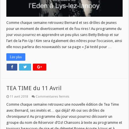
Comme chaque semaine retrouvez Bernard et ses drôles de jeunes
pour un moment de divertissement et de fou rires ! Au programme du
jour vous pourrez en apprendre un peu plus sans Betty Bebop et sur
l’art de la Pin-Up ! Kim sera également des nôtres pour l’occasion, ainsi
elle nous parlera des nouveautés sur sa page « J’ai testé pour …
Lire plus
TEA TIME du 11 Avril
sur
11 avril 2018
Commentaires fermés
TEA
TIME
Comme chaque semaine retrouvez une nouvelle édition de Tea Time
du
avec Bernard, ses invités et… qui déjà? Ah oui ses drôles de
11
Avril
chroniqueurs! Au programme du jour vous pourrez découvrir un
groupe du nom de Réservoir d’Oz! Chansons à texte au programme et
toujours beaucoup de rire et de détente! Bonne écoute à tous et à