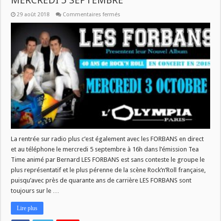
MERCREDI 5 SEPTEMBRE
sur
29 août 2018
Commentaires fermés
LES
FORBANS
SUR
RADIO
PLUS
CE
MERCREDI
5
SEPTEMBRE
La rentrée sur radio plus c’est également avec les FORBANS en direct
et au téléphone le mercredi 5 septembre à 16h dans l’émission Tea
Time animé par Bernard LES FORBANS est sans conteste le groupe le
plus représentatif et le plus pérenne de la scène Rock’n’Roll française,
puisqu’avec près de quarante ans de carrière LES FORBANS sont
toujours sur le …
Lire plus