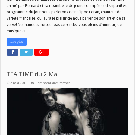
animé par Bernard et sa ribambelle de jeunes dissipés et dissipant! Au
programme du jour nous parlerons de Philippe Loran, chanteur de
variété française, qui aura le plaisir de nous parler de son art et de sa
verve! Ne manquez surtout pas ce rendez vous pleins d’humour, de
musique et …
Lire plus
TEA TIME du 2 Mai
sur
2 mai 2018
Commentaires fermés
TEA
TIME
du
2
Mai