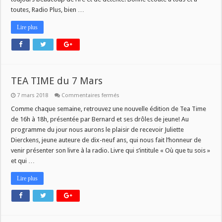
toutes, Radio Plus, bien …
Lire plus
TEA TIME du 7 Mars
sur
7 mars 2018
Commentaires fermés
TEA
TIME
Comme chaque semaine, retrouvez une nouvelle édition de Tea Time
du
de 16h à 18h, présentée par Bernard et ses drôles de jeune! Au
7
Mars
programme du jour nous aurons le plaisir de recevoir Juliette
Dierckens, jeune auteure de dix-neuf ans, qui nous fait l’honneur de
venir présenter son livre à la radio. Livre qui s’intitule « Où que tu sois »
et qui …
Lire plus