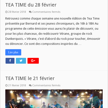
TEA TIME du 28 février
sur
28 février 2018
Commentaires fermés
TEA
TIME
Retrouvez comme chaque semaine une nouvelle édition de Tea Time
du
présentée par Bernard et ses jeunes chroniqueurs, de 16h à 18h! Au
28
février
programme de cette émission vous aurez le plaisir de découvrir, ou
pour les plus chanceux, de redécouvrir Vérane, groupe de rock
Dunkerquois. « Vérane, c’est d’abord du rock pour toucher, émouvoir
ou dénoncer. Ce sont des compositions inspirées du …
Lire plus
TEA TIME le 21 février
sur
21 février 2018
Commentaires fermés
TEA
TIME
le
21
février