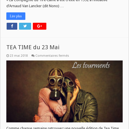
d’Arnaud Van Lancker (dit Nono) …
Lire plus
TEA TIME du 23 Mai
sur
23 mai 2018
Commentaires fermés
TEA
TIME
du
23
Mai
Comme chaque semaine retrouvez une nouvelle édition de Tea Time