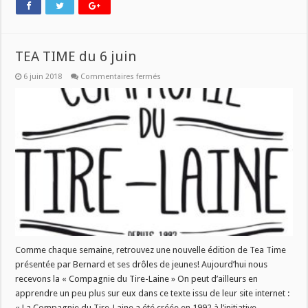
TEA TIME du 6 juin
sur
6 juin 2018
Commentaires fermés
TEA
TIME
du
6
juin
Comme chaque semaine, retrouvez une nouvelle édition de Tea Time
présentée par Bernard et ses drôles de jeunes! Aujourd’hui nous
recevons la « Compagnie du Tire-Laine » On peut d’ailleurs en
apprendre un peu plus sur eux dans ce texte issu de leur site internet :
« La Compagnie du Tire-Laine a été créée en 1992 à l’initiative