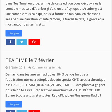
du
dans Tea Time! Au programme de cette édition vous découvrirez la
14
février
comédie musicale d’Arenberg! Voici un bref synopsis : Arenberg est
une comédie musicale qui, sous la forme de tableaux en chansons
liées par une narration, chante l’amour, le travail, la fête, la grève et la
mort autour des terrils et …
Lire plus
TEA TIME le 7 février
sur
6 février 2018
Commentaires fermés
TEA
TIME
Demain dans teatime sur radioplus 104.3 bande fm ou sur
le
l’application internet radioplus douvrin special CHTI avec la chronique
7
février
a PHRASIE, CHTIAIME,BERNARD,ALEXIS,REMI…… des places à gagner
pour la boite a rire. Préparez vos mouchoirs et VOTRE DÉCODEUR!
Bonne écoute à tous et à toutes, RadioPlus, bien Plus qu’une Radio!!
Lire plus