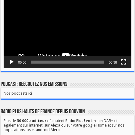
vidéo
00:00
00:38
Podcast: Réécoutez nos émissions
Nos podcasts ici
Radio Plus Hauts de France depuis Douvrin
Plus de
30 000 auditeurs
écoutent Radio Plus ! en fm , en DAB+ et
également sur internet, sur Alexa ou sur votre google Home et sur nos
applications ios et android Merci