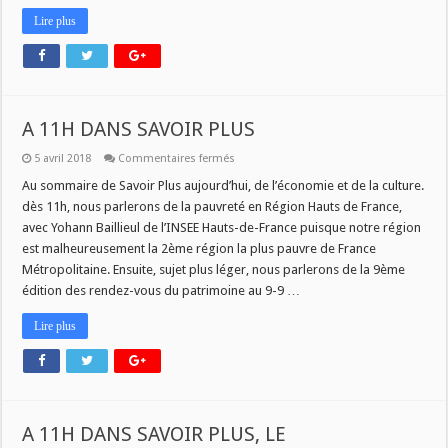
Lire plus
A 11H DANS SAVOIR PLUS
sur
5 avril 2018
Commentaires fermés
A
11H
Au sommaire de Savoir Plus aujourd’hui, de l’économie et de la culture.
DANS
dès 11h, nous parlerons de la pauvreté en Région Hauts de France,
SAVOIR
PLUS
avec Yohann Baillieul de l’INSEE Hauts-de-France puisque notre région
est malheureusement la 2ème région la plus pauvre de France
Métropolitaine. Ensuite, sujet plus léger, nous parlerons de la 9ème
édition des rendez-vous du patrimoine au 9-9 …
Lire plus
A 11H DANS SAVOIR PLUS, LE