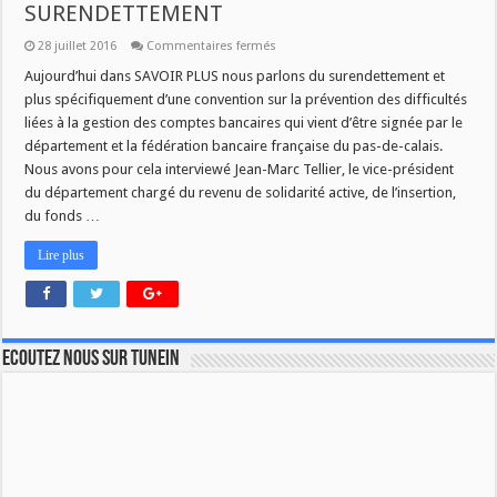
SURENDETTEMENT
sur
28 juillet 2016
Commentaires fermés
A
11H
Aujourd’hui dans SAVOIR PLUS nous parlons du surendettement et
DANS
plus spécifiquement d’une convention sur la prévention des difficultés
SAVOIR
PLUS,
liées à la gestion des comptes bancaires qui vient d’être signée par le
LE
département et la fédération bancaire française du pas-de-calais.
SURENDETTEMENT
Nous avons pour cela interviewé Jean-Marc Tellier, le vice-président
du département chargé du revenu de solidarité active, de l’insertion,
du fonds …
Lire plus
Ecoutez nous sur TuneIn