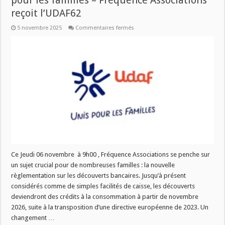
pour les familles – Fréquence Associations
reçoit l’UDAF62
sur
5 novembre 2025
Commentaires fermés
Découverts
bancaires :
Ce
qui
va
changer
pour
les
familles
–
Fréquence
Associations
reçoit
l’UDAF62
Ce Jeudi 06 novembre à 9h00 , Fréquence Associations se penche sur
un sujet crucial pour de nombreuses familles : la nouvelle
règlementation sur les découverts bancaires. Jusqu’à présent
considérés comme de simples facilités de caisse, les découverts
deviendront des crédits à la consommation à partir de novembre
2026, suite à la transposition d’une directive européenne de 2023. Un
changement …