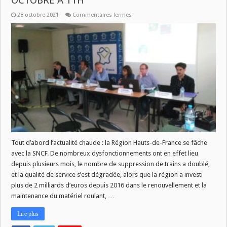
OCTOBRE A 11H
sur
28 octobre 2021
Commentaires fermés
LES
SUJETS
DE
SAVOIR
PLUS
CE
JEUDI
28
OCTOBRE
A
11H
Tout d’abord l’actualité chaude : la Région Hauts-de-France se fâche
avec la SNCF. De nombreux dysfonctionnements ont en effet lieu
depuis plusieurs mois, le nombre de suppression de trains a doublé,
et la qualité de service s’est dégradée, alors que la région a investi
plus de 2 milliards d’euros depuis 2016 dans le renouvellement et la
maintenance du matériel roulant, …
Lire plus