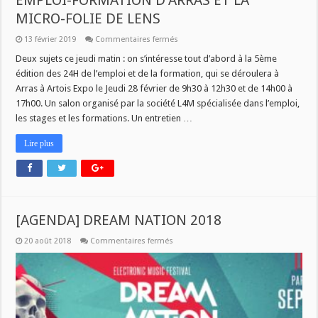
EMPLOI-FORMATION D’ARRAS ET LA
MICRO-FOLIE DE LENS
sur
13 février 2019
Commentaires fermés
JEUDI
A
Deux sujets ce jeudi matin : on s’intéresse tout d’abord à la 5ème
11H
édition des 24H de l’emploi et de la formation, qui se déroulera à
DANS
SAVOIR
Arras à Artois Expo le Jeudi 28 février de 9h30 à 12h30 et de 14h00 à
PLUS
17h00. Un salon organisé par la société L4M spécialisée dans l’emploi,
:
LES
les stages et les formations. Un entretien …
24H
EMPLOI-
FORMATION
Lire plus
D’ARRAS
ET
LA
MICRO-
FOLIE
DE
LENS
[AGENDA] DREAM NATION 2018
sur
20 août 2018
Commentaires fermés
[AGENDA]
DREAM
NATION
2018