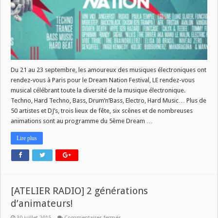
Du 21 au 23 septembre, les amoureux des musiques électroniques ont
rendez-vous à Paris pour le Dream Nation Festival, LE rendez-vous
musical célébrant toute la diversité de la musique électronique.
Techno, Hard Techno, Bass, Drum’n’Bass, Electro, Hard Music… Plus de
50 artistes et DJ’s, trois lieux de fête, six scènes et de nombreuses
animations sont au programme du 5ème Dream …
Lire plus
[ATELIER RADIO] 2 générations
d’animateurs!
sur
30 juillet 2015
Commentaires fermés