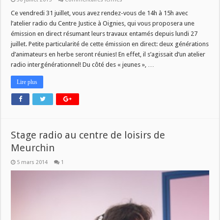
[ATELIER
RADIO]
Ce vendredi 31 juillet, vous avez rendez-vous de 14h à 15h avec
2
l’atelier radio du Centre Justice à Oignies, qui vous proposera une
générations
d’animateurs!
émission en direct résumant leurs travaux entamés depuis lundi 27
juillet. Petite particularité de cette émission en direct: deux générations
d’animateurs en herbe seront réunies! En effet, il s’agissait d’un atelier
radio intergénérationnel! Du côté des « jeunes », …
Lire plus
Stage radio au centre de loisirs de
Meurchin
5 mars 2014
1