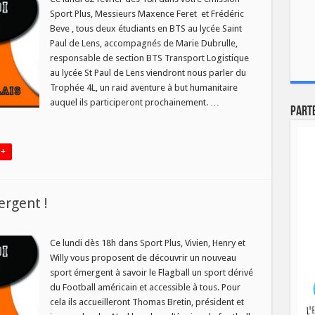
Sport Plus, Messieurs Maxence Feret et Frédéric
Beve , tous deux étudiants en BTS au lycée Saint
ier
Paul de Lens, accompagnés de Marie Dubrulle,
responsable de section BTS Transport Logistique
au lycée St Paul de Lens viendront nous parler du
Trophée 4L, un raid aventure à but humanitaire
auquel ils participeront prochainement. …
Part
 +
ergent !
t
Ce lundi dès 18h dans Sport Plus, Vivien, Henry et
ial
Willy vous proposent de découvrir un nouveau
t
rgent
sport émergent à savoir le Flagball un sport dérivé
du Football américain et accessible à tous. Pour
cela ils accueilleront Thomas Bretin, président et