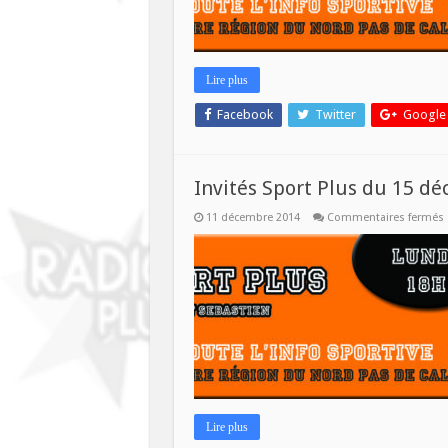
Lire plus
Facebook
Twitter
Google
Invités Sport Plus du 15 d
11 décembre 2014
Commentaires fermés
I
P
Lire plus