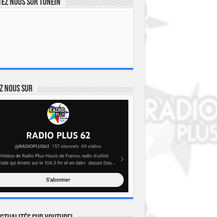
ez nous sur TuneIn
z nous sur