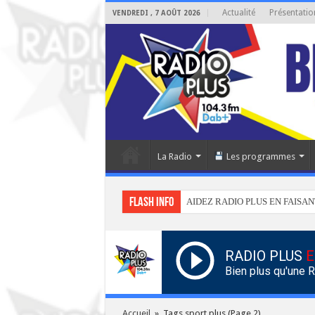
Actualité
Présentatio
VENDREDI , 7 AOÛT 2026
La Radio
Les programmes
Flash info
AIDEZ RADIO PLUS EN FAISAN
RADIO PLUS
E
Bien plus qu'une 
Accueil
»
Tags sport plus
(Page 2)