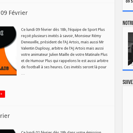
09 5
 09 Février
Notre
s
Ce lundi 09 février dès 18h, l’équipe de Sport Plus
reçoit plusieurs invités à savoir, Monsieur Rémy
Deneuville, président de l’AJ Artois, mais aussi Mr
Valentin Duplouy, arbitre de l’AJ Artois mais aussi
r
votre animateur Julien Maille de votre Matinale Plus
et de Humour Plus qui rappelons le est aussi arbitre
de football à ses heures. Ces invités seront là pour
…
Suive
 +
rier
tés
t
Ce lundi 02 février dès 18h dans votre émission