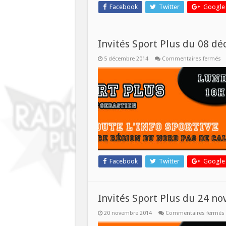
Facebook
Twitter
Google
Invités Sport Plus du 08 d
su
5 décembre 2014
Commentaires fermés
In
Sp
Pl
d
0
d
Facebook
Twitter
Google
Invités Sport Plus du 24 n
20 novembre 2014
Commentaires fermés