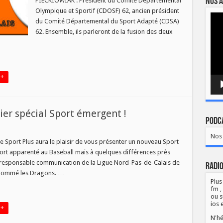
Nos a
PIECKIOWIAK : Président du Comité Départemental
Olympique et Sportif (CDOSF) 62, ancien président
Lect
du Comité Départemental du Sport Adapté (CDSA)
vidé
62. Ensemble, ils parleront de la fusion des deux
 +
ier spécial Sport émergent !
Podca
t
Nos 
 de Sport Plus aura le plaisir de vous présenter un nouveau Sport
sport apparenté au Baseball mais à quelques différences près
i
 responsable communication de la Ligue Nord-Pas-de-Calais de
Radio
er
urnommé les Dragons. …
al
t
Plus
gent
fm ,
ou s
ios 
 +
N'hé