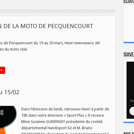
Ecout
ON DE LA MOTO DE PECQUENCOURT
to de Pecquencourt du 19 au 20 mars, Henri interviewra Mr
L
bres du moto club
Suive
ENCOURT
 +
u 15/02
T
Dans l’émission de lundi, retrouvez Henri à partir de
18h dans votre émission « Sport Plus » Il recevra
Mme Suzanne GUMINSKY présidente du comité
sion
départemental Handisport 62 et M. Bruno
2