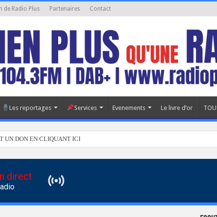
n de Radio Plus
Partenaires
Contact
Les reportages
Services
Evenements
Le livre d’or
TOU
T UN DON EN CLIQUANT ICI
n direct
Radio