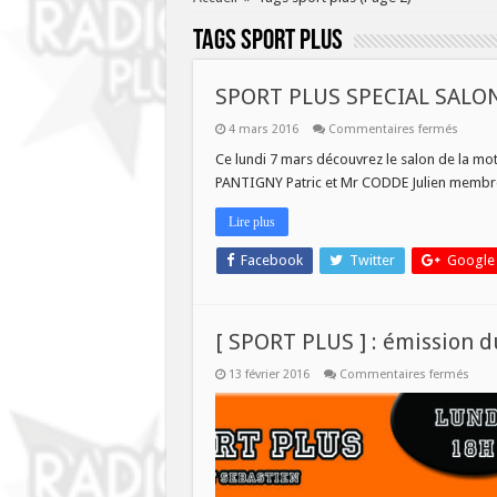
Tags
sport plus
SPORT PLUS SPECIAL SAL
sur
4 mars 2016
Commentaires fermés
SPORT
PLUS
Ce lundi 7 mars découvrez le salon de la mo
SPECIA
PANTIGNY Patric et Mr CODDE Julien mem
SALON
DE
LA
Lire plus
MOTO
DE
PECQU
Facebook
Twitter
Google
[ SPORT PLUS ] : émission d
sur
13 février 2016
Commentaires fermés
[
SPOR
PLUS
]
:
émis
du
15/0