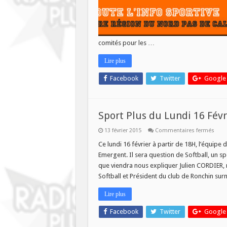
comités pour les …
Lire plus
Facebook
Twitter
Google
Sport Plus du Lundi 16 Févr
sur
13 février 2015
Commentaires fermés
Spor
Plus
Ce lundi 16 février à partir de 18H, l’équipe
du
Emergent. Il sera question de Softball, un 
Lund
16
que viendra nous expliquer Julien CORDIER,
Févri
Softball et Président du club de Ronchin s
spéci
Spor
émer
Lire plus
!
Facebook
Twitter
Google