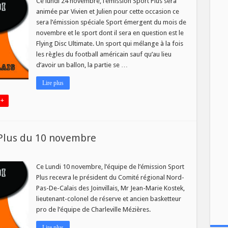
Ce lundi 24 novembre, l’émission Sport Plus sera
Plus
animée par Vivien et Julien pour cette occasion ce
du
24
sera l’émission spéciale Sport émergent du mois de
novembre
novembre et le sport dont il sera en question est le
Flying Disc Ultimate. Un sport qui mélange à la fois
les règles du football américain sauf qu’au lieu
d’avoir un ballon, la partie se …
Lire plus
 +
 Plus du 10 novembre
ur
vités
e
Ce Lundi 10 novembre, l’équipe de l’émission Sport
’émission
Plus recevra le président du Comité régional Nord-
port
lus
Pas-De-Calais des Joinvillais, Mr Jean-Marie Kostek,
u
lieutenant-colonel de réserve et ancien basketteur
0
ovembre
pro de l’équipe de Charleville Mézières.
Lire plus