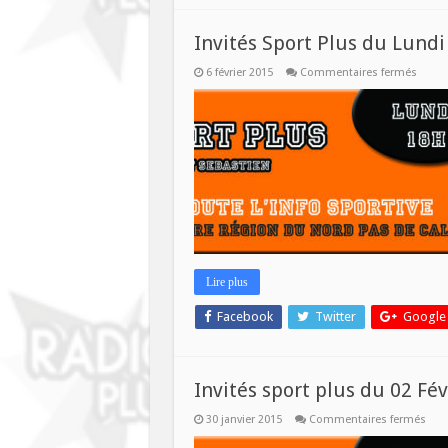
Invités Sport Plus du Lundi
sur
6 février 2015
Commentaires fermés
Invité
Sport
Plus
du
Lundi
09
Févrie
Lire plus
Facebook
Twitter
Google
Invités sport plus du 02 Fév
sur
30 janvier 2015
Commentaires fermés
Invi
spor