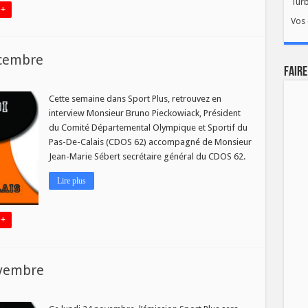
Tur
 +
Vos 
écembre
FAIRE
r
vités
ort
Cette semaine dans Sport Plus, retrouvez en
us
interview Monsieur Bruno Pieckowiack, Président
u
8
du Comité Départemental Olympique et Sportif du
écembre
Pas-De-Calais (CDOS 62) accompagné de Monsieur
Jean-Marie Sébert secrétaire général du CDOS 62.
Lire plus
 +
ovembre
sur
Invités
Sport