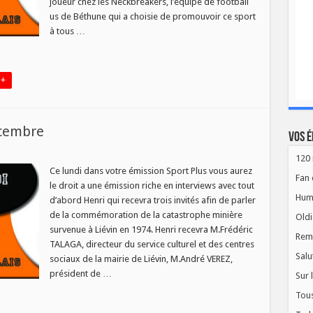
joueur chez les Neckbreakers, l’équipe de football
us de Béthune qui a choisie de promouvoir ce sport
à tous …
 +
écembre
Vos é
sur
120 
nvités
Sport
Ce lundi dans votre émission Sport Plus vous aurez
Fan 
lus
le droit a une émission riche en interviews avec tout
du
15
Hum
d’abord Henri qui recevra trois invités afin de parler
décembre
de la commémoration de la catastrophe minière
Oldi
survenue à Liévin en 1974. Henri recevra M.Frédéric
Rem
TALAGA, directeur du service culturel et des centres
Salu
sociaux de la mairie de Liévin, M.André VEREZ,
président de …
Sur 
Tous