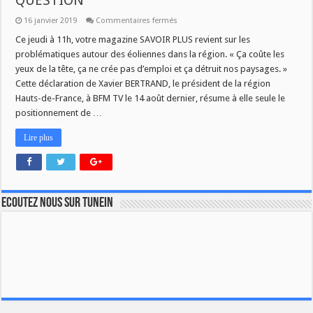
QUESTION
sur
16 janvier 2019
Commentaires fermés
SAVOIR
PLUS
Ce jeudi à 11h, votre magazine SAVOIR PLUS revient sur les
:
problématiques autour des éoliennes dans la région. « Ça coûte les
LES
EOLIENNES
yeux de la tête, ça ne crée pas d’emploi et ça détruit nos paysages. »
EN
Cette déclaration de Xavier BERTRAND, le président de la région
QUESTION
Hauts-de-France, à BFM TV le 14 août dernier, résume à elle seule le
positionnement de …
Lire plus
Ecoutez nous sur TuneIn