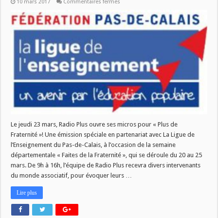
sur
10 mars 2017
Commentaires fermés
Plus
de
Fraternité!
Le jeudi 23 mars, Radio Plus ouvre ses micros pour « Plus de
Fraternité »! Une émission spéciale en partenariat avec La Ligue de
l’Enseignement du Pas-de-Calais, à l’occasion de la semaine
départementale « Faites de la Fraternité », qui se déroule du 20 au 25
mars. De 9h à 16h, l’équipe de Radio Plus recevra divers intervenants
du monde associatif, pour évoquer leurs …
Lire plus