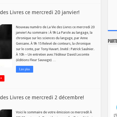
es Livres ce mercredi 20 janvier!
veau
éro
Nouveau numéro de La Vie des Livres ce mercredi 20
janvier! Au sommaire : À 9h La Parole au langage, la
chronique sur les sciences du langage, par Anne
Part
Gensane. À 9h 15 Relevé de conteurs, la chronique
es
sur le conte, par Tony Havart. Invité : Patrick Saulnier.
redi
À 10h – Un entretien avec l’éditeur David Lecomte
er!
(éditions Fleur Sauvage) …
Lire plus
 +
es Livres ce mercredi 2 décembre!
sur
Nouveau
numéro
Voici le sommaire de votre émission ce mercredi! À
de