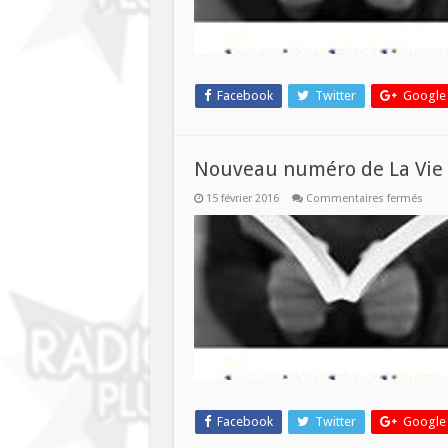
Facebook
Twitter
Google
Nouveau numéro de La Vie d
sur
15 février 2016
Commentaires fermés
Nouv
num
de
La
Vie
des
Livre
ce
merc
17
févrie
Facebook
Twitter
Google