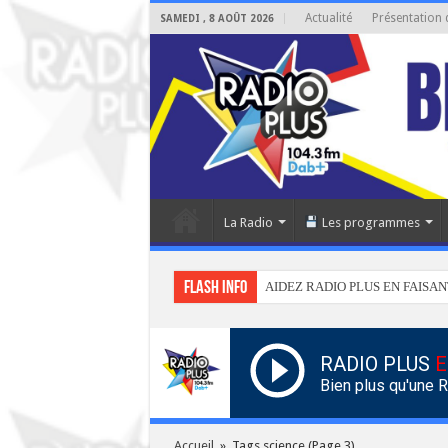
Actualité
Présentation 
SAMEDI , 8 AOÛT 2026
La Radio
Les programmes
Flash info
AIDEZ RADIO PLUS EN FAISAN
RADIO PLUS
E
Bien plus qu'une 
Accueil
»
Tags science
(Page 3)