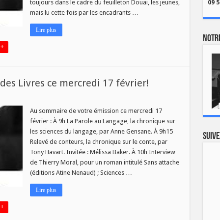
toujours dans le cadre du feuilleton Douai, les jeunes,
09 5
mais lu cette fois par les encadrants …
Lire plus
Notre
 +
es Livres ce mercredi 17 février!
eau
éro
Au sommaire de votre émission ce mercredi 17
février : À 9h La Parole au Langage, la chronique sur
les sciences du langage, par Anne Gensane. À 9h15
Suive
Relevé de conteurs, la chronique sur le conte, par
s
Tony Havart. Invitée : Mélissa Baker. À 10h Interview
redi
de Thierry Moral, pour un roman intitulé Sans attache
r!
(éditions Atine Nenaud) ; Sciences …
Lire plus
 +