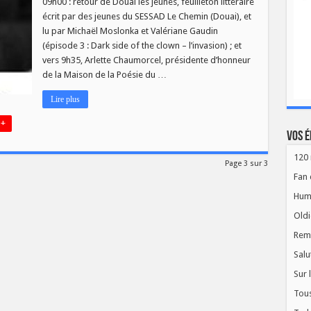
09h00 : retour de Douai les jeunes, feuilleton littéraire
La
Vie
écrit par des jeunes du SESSAD Le Chemin (Douai), et
des
lu par Michaël Moslonka et Valériane Gaudin
Livres
ce
(épisode 3 : Dark side of the clown – l’invasion) ; et
mercredi
2
vers 9h35, Arlette Chaumorcel, présidente d’honneur
décembre!
de la Maison de la Poésie du …
Lire plus
 +
Vos é
120 
Page 3 sur 3
Fan 
Hum
Oldi
Rem
Salu
Sur 
Tous