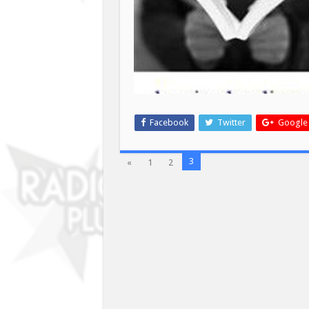
Facebook
Twitter
Google
3
«
1
2