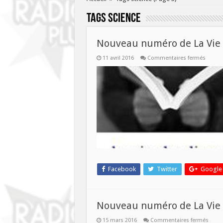
Tags
science
Nouveau numéro de La Vie de
sur
11 avril 2016
Commentaires fermés
Nouve
numér
de
La
Vie
des
Livres
ce
mercre
13
avril!
Facebook
Twitter
Google
Nouveau numéro de La Vie d
sur
15 mars 2016
Commentaires fermés