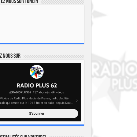
ez nous sur TuneIn
z nous sur