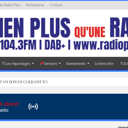
de Radio Plus
Partenaires
Contact
Les reportages
Services
Evenements
Le livre d’or
TOU
T UN DON EN CLIQUANT ICI
n direct
Radio