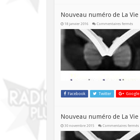
Nouveau numéro de La Vie d
sur
18 janvier 2016
Commentaires fermés
Nou
num
de
La
Vie
des
Livr
ce
merc
20
janvi
Facebook
Twitter
Google
Nouveau numéro de La Vie d
30 novembre 2015
Commentaires fermés