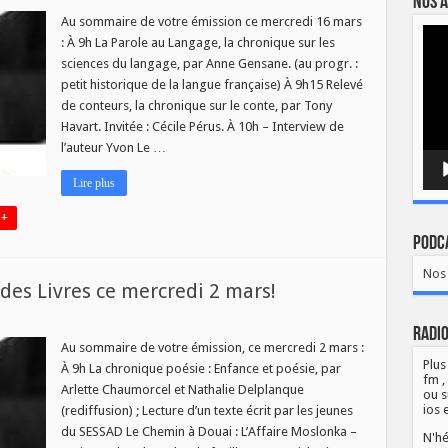
Nos a
eau
ro
Au sommaire de votre émission ce mercredi 16 mars
Lect
: À 9h La Parole au Langage, la chronique sur les
vidé
sciences du langage, par Anne Gensane. (au progr. :
petit historique de la langue française) À 9h15 Relevé
de conteurs, la chronique sur le conte, par Tony
edi
Havart. Invitée : Cécile Pérus. À 10h – Interview de
l’auteur Yvon Le …
Lire plus
 +
Podca
Nos 
es Livres ce mercredi 2 mars!
Radio
Au sommaire de votre émission, ce mercredi 2 mars :
Plus
À 9h La chronique poésie : Enfance et poésie, par
fm ,
Arlette Chaumorcel et Nathalie Delplanque
ou s
ios 
(rediffusion) ; Lecture d’un texte écrit par les jeunes
du SESSAD Le Chemin à Douai : L’Affaire Moslonka –
N'hé