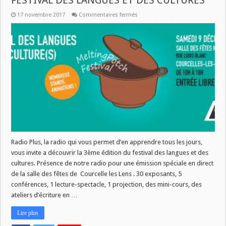
FESTIVAL DES LANGUES ET DES CULTURES
sur
17 novembre 2017
Commentaires fermés
PLATEAU
RADIO
SAMEDI
9
DECEMBRE
FESTIVAL
DES
LANGUES
ET
DES
CULTURES
Radio Plus, la radio qui vous permet d’en apprendre tous les jours,
vous invite a découvrir la 3ème édition du festival des langues et des
cultures. Présence de notre radio pour une émission spéciale en direct
de la salle des fêtes de Courcelle les Lens . 30 exposants, 5
conférences, 1 lecture-spectacle, 1 projection, des mini-cours, des
ateliers d’écriture en …
Lire plus