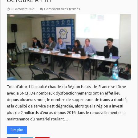
OCTOBRE A 11H
sur
28 octobre 2021
Commentaires fermés
LES
SUJETS
DE
SAVOIR
PLUS
CE
JEUDI
28
OCTOBRE
A
11H
Tout d’abord l’actualité chaude : la Région Hauts-de-France se fâche
avec la SNCF. De nombreux dysfonctionnements ont en effet lieu
depuis plusieurs mois, le nombre de suppression de trains a doublé,
et la qualité de service s’est dégradée, alors que la région a investi
plus de 2 milliards d’euros depuis 2016 dans le renouvellement et la
maintenance du matériel roulant, …
Lire plus