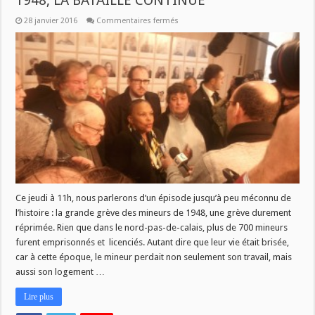
1948, LA BATAILLE CONTINUE
sur
28 janvier 2016
Commentaires fermés
SAVOIR
PLUS
:
GREVE
DES
MINEURS
DE
1948,
LA
BATAILLE
CONTINUE
Ce jeudi à 11h, nous parlerons d’un épisode jusqu’à peu méconnu de
l’histoire : la grande grève des mineurs de 1948, une grève durement
réprimée. Rien que dans le nord-pas-de-calais, plus de 700 mineurs
furent emprisonnés et licenciés. Autant dire que leur vie était brisée,
car à cette époque, le mineur perdait non seulement son travail, mais
aussi son logement …
Lire plus