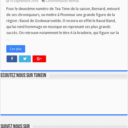
sur
10 septembre 2018
Commentaires fermés
Tea
time
Pour le deuxième numéro de Tea Time de la saison, Bernard, entouré
du
de ses chroniqueurs, va mettre à l’honneur une grande figure de la
12/09
région : Raoul de Godewarsvelde. Il recevra en effet le Raoul Band,
qui lui rend hommage en musique en reprenant ses plus grands
succès. On retrouve notamment le titre A la braderie, qui figure sur la
…
Lire plus
Ecoutez nous sur TuneIn
Suivez nous sur