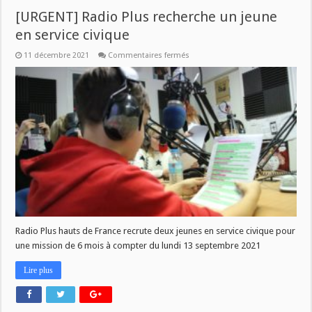
[URGENT] Radio Plus recherche un jeune
en service civique
sur
11 décembre 2021
Commentaires fermés
[URGENT]
Radio
Plus
recherche
un
jeune
en
service
civique
Radio Plus hauts de France recrute deux jeunes en service civique pour
une mission de 6 mois à compter du lundi 13 septembre 2021
Lire plus