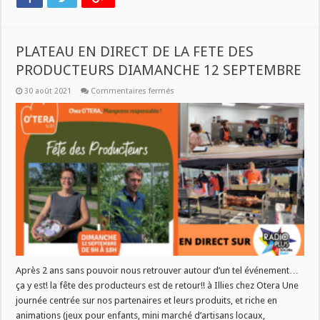
PLATEAU EN DIRECT DE LA FETE DES
PRODUCTEURS DIAMANCHE 12 SEPTEMBRE
sur
30 août 2021
Commentaires fermés
PLATEAU
EN
DIRECT
DE
LA
FETE
DES
PRODUCTEURS
DIAMANCHE
12
SEPTEMBRE
Après 2 ans sans pouvoir nous retrouver autour d’un tel événement…
ça y est! la fête des producteurs est de retour!! à Illies chez Otera Une
journée centrée sur nos partenaires et leurs produits, et riche en
animations (jeux pour enfants, mini marché d’artisans locaux,