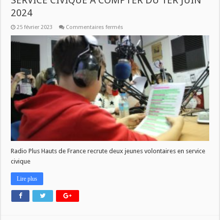
SERVICE CIVIQUE A COMPTER DU 1ER JUIN
2024
sur
25 février 2023
Commentaires fermés
RADIO
PLUS
RECRUTE
DEUX
JEUNES
EN
SERVICE
CIVIQUE
A
COMPTER
DU
1ER
JUIN
2024
Radio Plus Hauts de France recrute deux jeunes volontaires en service
civique
Lire plus