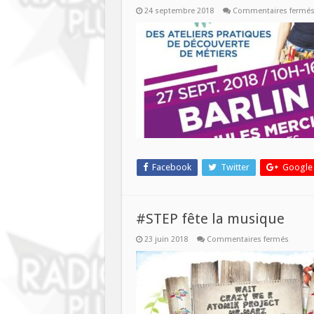
24 septembre 2018
Commentaires fermé
Facebook
Twitter
Google
#STEP fête la musique
sur
23 juin 2018
Commentaires fermés
#STEP
fête
la
musiq