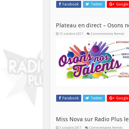
Facebook
Twitter
Google
Plateau en direct – Osons n
sur
13 octobre 2017
Commentaires fermés
Pla
en
dir
–
Os
no
tal
Facebook
Twitter
Google
Miss Nova sur Radio Plus le
sur
3 octobre 2017
Commentaires fermés