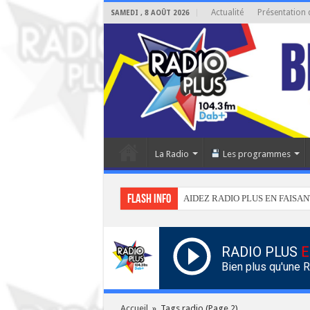
Actualité
Présentation 
SAMEDI , 8 AOÛT 2026
La Radio
Les programmes
Flash info
AIDEZ RADIO PLUS EN FAISAN
RADIO PLUS
E
Bien plus qu'une 
Accueil
»
Tags radio
(Page 2)