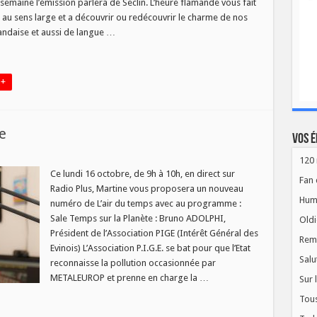
emaine l’émission parlera de Seclin. L’heure flamande vous fait
e au sens large et a découvrir ou redécouvrir le charme de nos
landaise et aussi de langue …
 +
e
Vos é
120 
r
Ce lundi 16 octobre, de 9h à 10h, en direct sur
Fan 
mps
Radio Plus, Martine vous proposera un nouveau
Hum
numéro de L’air du temps avec au programme :
obre
Sale Temps sur la Planète : Bruno ADOLPHI,
Oldi
Président de l’Association PIGE (Intérêt Général des
Rem
Evinois) L’Association P.I.G.E. se bat pour que l’Etat
Salu
reconnaisse la pollution occasionnée par
METALEUROP et prenne en charge la …
Sur 
Tous