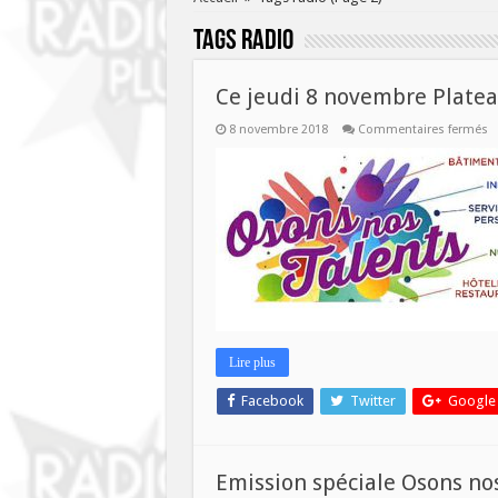
Tags
radio
Ce jeudi 8 novembre Plateau
s
8 novembre 2018
Commentaires fermés
C
je
8
n
P
e
di
–
O
n
ta
Lire plus
Facebook
Twitter
Google
Emission spéciale Osons nos