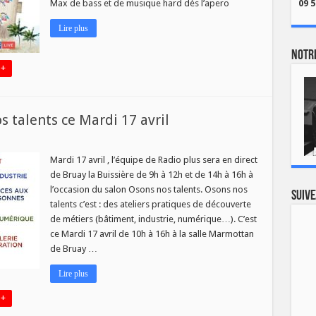
Max de bass et de musique hard dès l’apero
09 5
Lire plus
Notre
 +
s talents ce Mardi 17 avril
u
Mardi 17 avril , l’équipe de Radio plus sera en direct
de Bruay la Buissière de 9h à 12h et de 14h à 16h à
l’occasion du salon Osons nos talents. Osons nos
Suive
talents c’est : des ateliers pratiques de découverte
de métiers (bâtiment, industrie, numérique…). C’est
ce Mardi 17 avril de 10h à 16h à la salle Marmottan
de Bruay …
Lire plus
 +