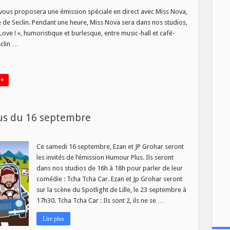
s
a
 vous proposera une émission spéciale en direct avec Miss Nova,
de Seclin. Pendant une heure, Miss Nova sera dans nos studios,
io
Love ! », humoristique et burlesque, entre music-hall et café-
eclin …
bre
 +
us du 16 septembre
sur
s
Tcha
Tcha
Ce samedi 16 septembre, Ezan et JP Grohar seront
Car
les invités de l’émission Humour Plus. Ils seront
–
Humour
dans nos studios de 16h à 18h pour parler de leur
Plus
comédie : Tcha Tcha Car. Ezan et Jp Grohar seront
du
16
sur la scène du Spotlight de Lille, le 23 septembre à
septembre
17h30. Tcha Tcha Car : Ils sont 2, ils ne se …
Lire plus