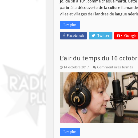
Jo, de 9h à 10h, comme chaque mardi. Cette s
partir à la découverte de la culture flamand
villes et villages de Flandres de langue néer
Lire plus
Facebook
Twitter
Google
L’air du temps du 16 octobr
sur
14 octobre 2017
Commentaires fermés
L’ai
du
te
du
16
oct
Lire plus