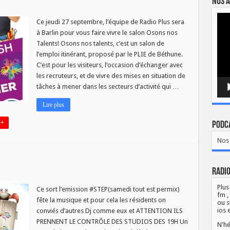
Nos a
sur
s
Emission
Lect
spéciale
Ce jeudi 27 septembre, l’équipe de Radio Plus sera
vidé
Osons
à Barlin pour vous faire vivre le salon Osons nos
nos
talents
Talents! Osons nos talents, c’est un salon de
l’emploi itinérant, proposé par le PLIE de Béthune.
C’est pour les visiteurs, l’occasion d’échanger avec
les recruteurs, et de vivre des mises en situation de
tâches à mener dans les secteurs d’activité qui …
Lire plus
 +
Podca
Nos 
Radio
Plus
Ce sort l’emission #STEP(samedi tout est permix)
fm ,
fête la musique et pour cela les résidents on
ue
ou s
ios 
conviés d’autres Dj comme eux et ATTENTION ILS
PRENNENT LE CONTRÔLE DES STUDIOS DES 19H Un
N'hé