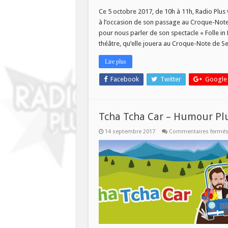
Mis
Nov
Ce 5 octobre 2017, de 10h à 11h, Radio Plus
sur
à l’occasion de son passage au Croque-Note 
Rad
Plus
pour nous parler de son spectacle « Folle in 
le
théâtre, qu’elle jouera au Croque-Note de S
5
octo
Lire plus
Facebook
Twitter
Google
Tcha Tcha Car – Humour Pl
14 septembre 2017
Commentaires fermé