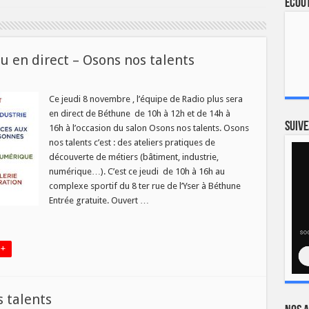
Ecout
 en direct – Osons nos talents
ur
e
udi
Ce jeudi 8 novembre , l’équipe de Radio plus sera
en direct de Béthune de 10h à 12h et de 14h à
ovembre
lateau
Suive
16h à l’occasion du salon Osons nos talents. Osons
n
nos talents c’est : des ateliers pratiques de
rect
découverte de métiers (bâtiment, industrie,
sons
os
numérique…). C’est ce jeudi de 10h à 16h au
lents
complexe sportif du 8 ter rue de l’Yser à Béthune
Entrée gratuite. Ouvert …
 +
 talents