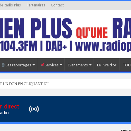
de Radio Plus
Partenaires
Contact
Les reportages
Services
Evenements
Le livre d’or
TOU
T UN DON EN CLIQUANT ICI
n direct
Radio