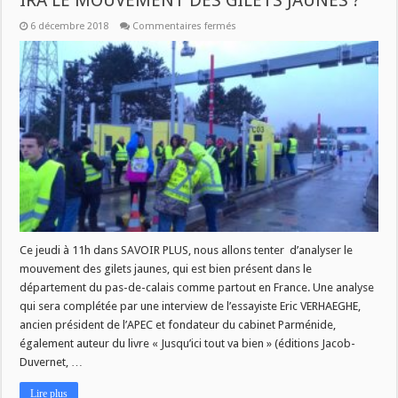
IRA LE MOUVEMENT DES GILETS JAUNES ?
sur
6 décembre 2018
Commentaires fermés
CE
MATIN
DANS
SAVOIR
PLUS
:
JUSQU’OÙ
IRA
LE
MOUVEMENT
DES
GILETS
JAUNES
?
Ce jeudi à 11h dans SAVOIR PLUS, nous allons tenter d’analyser le
mouvement des gilets jaunes, qui est bien présent dans le
département du pas-de-calais comme partout en France. Une analyse
qui sera complétée par une interview de l’essayiste Eric VERHAEGHE,
ancien président de l’APEC et fondateur du cabinet Parménide,
également auteur du livre « Jusqu’ici tout va bien » (éditions Jacob-
Duvernet, …
Lire plus