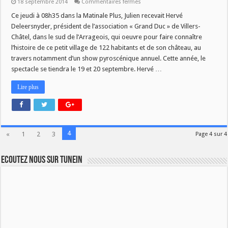
sur
18 septembre 2014
Commentaires fermés
Le
spectacle
Ce jeudi à 08h35 dans la Matinale Plus, Julien recevait Hervé
pyroscenique
Deleersnyder, président de l’association « Grand Duc » de Villers-
de
Villers-
Châtel, dans le sud de l’Arrageois, qui oeuvre pour faire connaître
Châtel
l’histoire de ce petit village de 122 habitants et de son château, au
travers notamment d’un show pyroscénique annuel. Cette année, le
spectacle se tiendra le 19 et 20 septembre. Hervé …
Lire plus
4
«
1
2
3
Page 4 sur 4
Ecoutez nous sur TuneIn