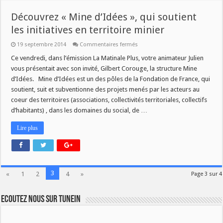
Découvrez « Mine d’Idées », qui soutient
les initiatives en territoire minier
sur
19 septembre 2014
Commentaires fermés
Découvrez
« Mine
Ce vendredi, dans l’émission La Matinale Plus, votre animateur Julien
d’Idées »,
vous présentait avec son invité, Gilbert Corouge, la structure Mine
qui
soutient
d’Idées. Mine d’Idées est un des pôles de la Fondation de France, qui
les
soutient, suit et subventionne des projets menés par les acteurs au
initiatives
en
coeur des territoires (associations, collectivités territoriales, collectifs
territoire
minier
d’habitants) , dans les domaines du social, de …
Lire plus
3
«
1
2
4
»
Page 3 sur 4
Ecoutez nous sur TuneIn