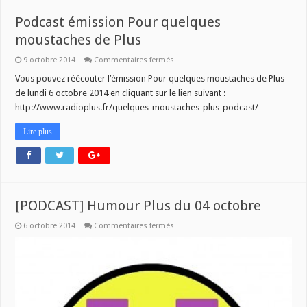
Podcast émission Pour quelques
moustaches de Plus
sur
9 octobre 2014
Commentaires fermés
Podcast
émission
Vous pouvez réécouter l’émission Pour quelques moustaches de Plus
Pour
de lundi 6 octobre 2014 en cliquant sur le lien suivant :
quelques
moustaches
http://www.radioplus.fr/quelques-moustaches-plus-podcast/
de
Plus
Lire plus
[PODCAST] Humour Plus du 04 octobre
sur
6 octobre 2014
Commentaires fermés
[PODCAST]
Humour
Plus
du
04
octobre