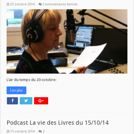
sur
23 octobre 2014
Commentaires fermés
Podcast
de
l’émission
L’air
du
temps
du
lundi
20
octobre
L’air du temps du 20 octobre:
Lire plus
Podcast La vie des Livres du 15/10/14
15 octobre 2014
2