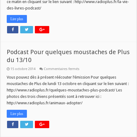
ce matin en cliquant sur le lien suivant : http://www.radioplus.fr/la-vie-
des-livres-podcast/
Lire plus
Podcast Pour quelques moustaches de Plus
du 13/10
sur
15 octobre 2014
Commentaires fermés
Podcast
Pour
Vous pouvez dès à présent réécouter l’émission Pour quelques
quelques
moustaches de Plus de lundi 13 octobre en cliquant sur le lien suivant :
moustaches
de
http://www.radioplus.fr/quelques-moustaches-plus-podcast/ Les
Plus
photos des trois chiens présentés sont à retrouver ici :
du
13/10
http://www.radioplus.fr/animaux-adopter/
Lire plus