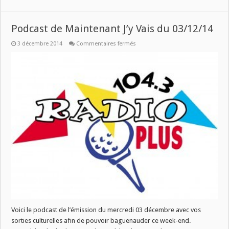
Podcast de Maintenant J’y Vais du 03/12/14
sur
3 décembre 2014
Commentaires fermés
Podcast
de
Maintenant
J’y
Vais
du
03/12/14
Voici le podcast de l’émission du mercredi 03 décembre avec vos
sorties culturelles afin de pouvoir baguenauder ce week-end.