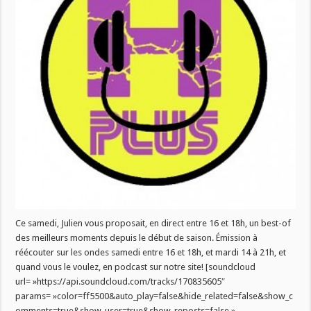
Ce samedi, Julien vous proposait, en direct entre 16 et 18h, un best-of
des meilleurs moments depuis le début de saison. Émission à
réécouter sur les ondes samedi entre 16 et 18h, et mardi 14 à 21h, et
quand vous le voulez, en podcast sur notre site! [soundcloud
url= »https://api.soundcloud.com/tracks/170835605″
params= »color=ff5500&auto_play=false&hide_related=false&show_c
omments=true&show_user=true&show_reposts=false »