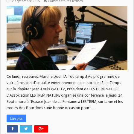
sur
12 septembre 2015
Commentaires fermés
L’air
du
temps
du
14/09
Ce lundi, retrouvez Martine pour l’Air du temps! Au programme de
votre émission d’actualité environnementale et sociale : Sale Temps
sur la Planète : Jean-Louis WATTEZ, Président de LESTREM NATURE
L’ Association LESTREM NATURE organise une conférence le Jeudi 24
Septembre à l’Espace Jean de La Fontaine à LESTREM, sur la vie et les
mœurs des Bourdons : une bonne occasion pour …
Lire plus