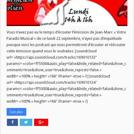
Vous n’avez pas eu le temps d’écouter l’émission de Jean-Marc « Votre
Paradis Musical » de ce lundi 22 septembre, n’ayez pas d’inquiétude
puisque voici les podcast qui vous permettront d’écouter et réécouter
cette émission quand vous le souhaitez. [soundcloud
url= »https://api.soundcloud.com/tracks/169010133″
params= »color=ff5500&auto_play=false&hide_related=false&show_c
omments=true&show_user=true&show_reposts=false »
width= »100% » height= »166″ iframe= »true » /] [soundcloud
url= »https://api.soundcloud.com/tracks/169010134″
params= »color=ff5500&auto_play=false&hide_related=false&show_c
omments=true&show_user=true&show_reposts=false »
width= »100% » height= »166″ iframe= »true » /]
Lire plus