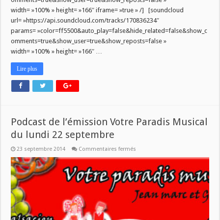
width= »100% » height= »166″ iframe= »true » /] [soundcloud
url= »https://api.soundcloud.com/tracks/170836234″
params= »color=ff5500&auto_play=false&hide_related=false&show_c
omments=true&show_user=true&show_reposts=false »
width= »100% » height= »166″ …
Lire plus
Podcast de l’émission Votre Paradis Musical
du lundi 22 septembre
sur
23 septembre 2014
Commentaires fermés
Podcast
de
l’émission
Votre
Paradis
Musical
du
lundi
22
septembre