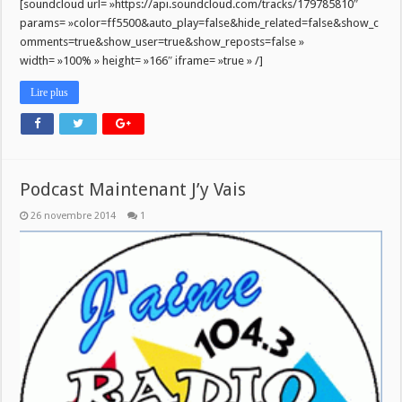
[soundcloud url= »https://api.soundcloud.com/tracks/179785810″
params= »color=ff5500&auto_play=false&hide_related=false&show_c
omments=true&show_user=true&show_reposts=false »
width= »100% » height= »166″ iframe= »true » /]
Lire plus
Podcast Maintenant J’y Vais
26 novembre 2014
1