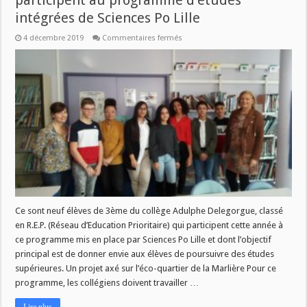
participent au programme d’études
intégrées de Sciences Po Lille
sur
4 décembre 2019
Commentaires fermés
Des
collégiens
de
Courcelles-
les-
Lens
participent
au
programme
d’études
intégrées
de
Sciences
Po
Lille
Ce sont neuf élèves de 3ème du collège Adulphe Delegorgue, classé
en R.E.P. (Réseau d’Education Prioritaire) qui participent cette année à
ce programme mis en place par Sciences Po Lille et dont l’objectif
principal est de donner envie aux élèves de poursuivre des études
supérieures. Un projet axé sur l’éco-quartier de la Marlière Pour ce
programme, les collégiens doivent travailler …