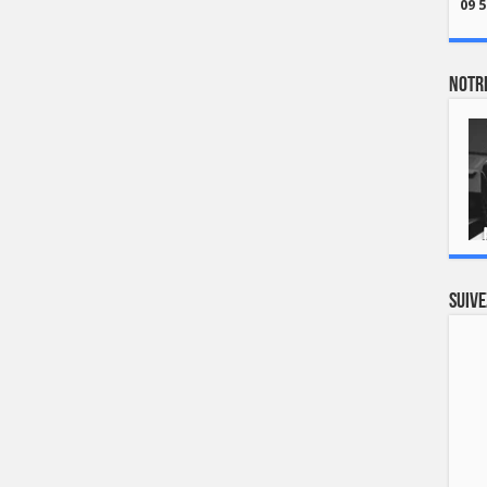
09 5
Notre
Suive