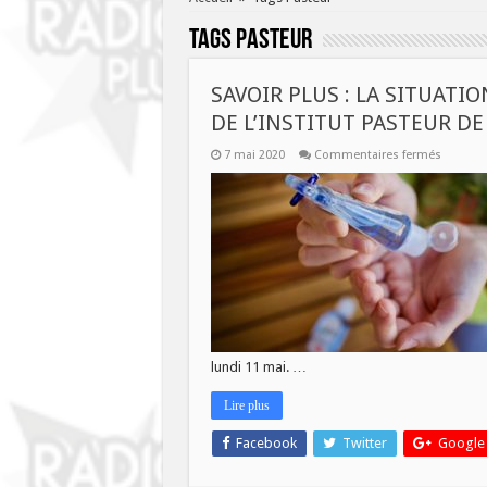
Tags
Pasteur
SAVOIR PLUS : LA SITUATI
DE L’INSTITUT PASTEUR DE 
sur
7 mai 2020
Commentaires fermés
SAVOIR
PLUS
:
LA
SITUATI
EN
FLANDR
LYS
ET
LES
RECHER
DE
L’INSTIT
PASTEU
lundi 11 mai. …
DE
LILLE
Lire plus
Facebook
Twitter
Google