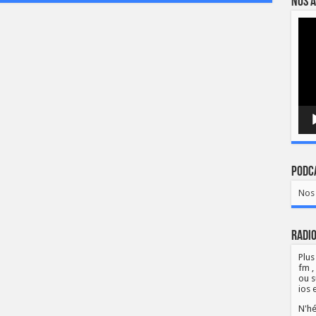
Nos a
Lect
vidé
Podca
Nos 
Radio
Plus
fm ,
ou s
ios 
N'hé