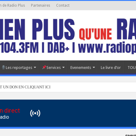
n de Radio Plus
Partenaires
Contact
Les reportages
Services
Evenements
Le livre d’or
TOU
T UN DON EN CLIQUANT ICI
n direct
Radio