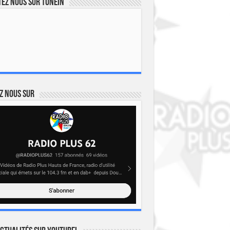
ez nous sur TuneIn
z nous sur