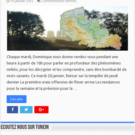
sur
19 janvier 2015
Commentaires fermés
La
météo
en
région
du
20
janvier
Chaque mardi, Dominique vous donne rendez-vous pendant une
heure à partir de 16h pour parler en profondeur des phénomènes
météo, pour les décrypter et les comprendre, sans être bombardé de
mots savants. Ce mardi 20 janvier, Retour sur la tempête de jeudi
dernier La première vraie offensive de l’hiver arrive Les tendances
pour la semaine et la prévision pour la …
Lire plus
Ecoutez nous sur TuneIn