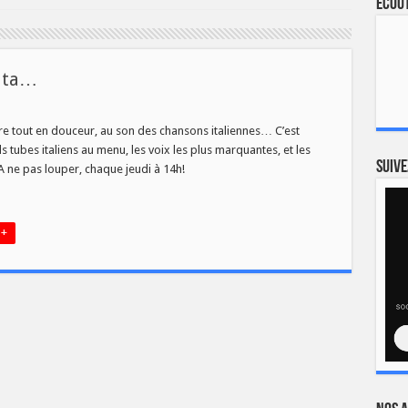
Ecout
Vita…
re tout en douceur, au son des chansons italiennes… C’est
s tubes italiens au menu, les voix les plus marquantes, et les
Suive
A ne pas louper, chaque jeudi à 14h!
 +