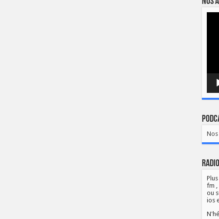
Nos a
Lect
vidé
Podca
Nos 
Radio
Plus
fm ,
ou s
ios 
N'hé