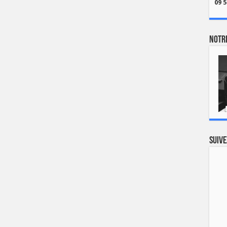
09 5
Notre
Suive