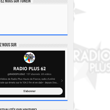
ez nous sur TuneIn
z nous sur