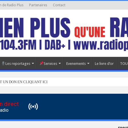
n de Radio Plus
Partenaires
Contact
Les reportages
Services
Evenements
Le livre d’or
TOU
T UN DON EN CLIQUANT ICI
n direct
Radio