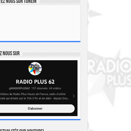
ez nous sur TuneIn
z nous sur