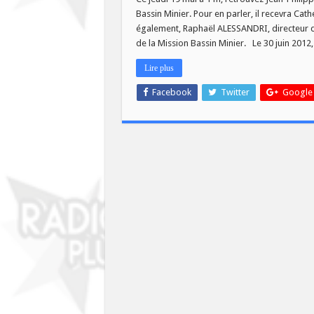
PLUS
Bassin Minier. Pour en parler, il recevra Cat
]
:
également, Raphaël ALESSANDRI, directeur d’
Missio
de la Mission Bassin Minier. Le 30 juin 2012
Bassin
Minier
!
Lire plus
Facebook
Twitter
Google