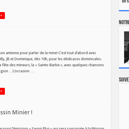
09 5
 +
Notre
r
ineurs
n antenne pour parler de la mine! C’est tout d’abord avec
’honneur…
lly, JB et Dominique, dès 10h, pour les dédicaces dominicales.
a fête des mineurs, la « Sainte-Barbe », avec quelques chansons
région… L’occasion …
Suive
 +
ssin Minier !
R
e pour l’émission « Savoir Plus » qui sera consacrée à la Mission