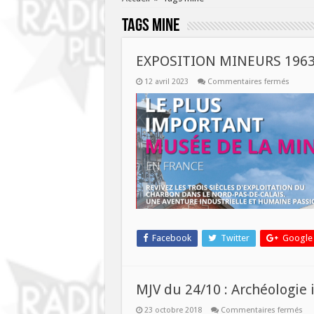
Tags
mine
EXPOSITION MINEURS 1963
sur
12 avril 2023
Commentaires fermés
EXPOS
MINEU
1963
TOUS
EN
GREVE
A
LEWAE
Facebook
Twitter
Google
MJV du 24/10 : Archéologie 
sur
23 octobre 2018
Commentaires fermés