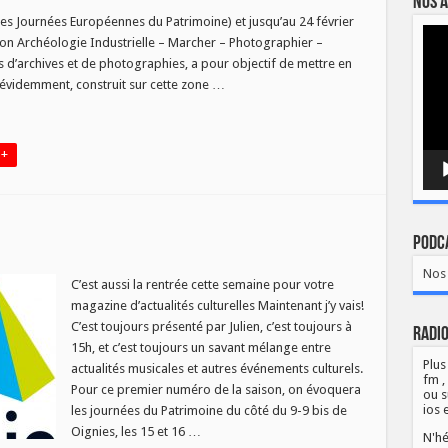
Nos a
V
es Journées Européennes du Patrimoine) et jusqu’au 24 février
Lect
10
ition Archéologie Industrielle – Marcher – Photographier –
vidé
héologie
 d’archives et de photographies, a pour objectif de mettre en
ustrielle
s, évidemment, construit sur cette zone …
 +
Podca
ur
JV
Nos 
du
C’est aussi la rentrée cette semaine pour votre
5/09
magazine d’actualités culturelles Maintenant j’y vais!
C’est toujours présenté par Julien, c’est toujours à
Radio
15h, et c’est toujours un savant mélange entre
Plus
actualités musicales et autres événements culturels.
fm ,
Pour ce premier numéro de la saison, on évoquera
ou s
ios 
les journées du Patrimoine du côté du 9-9 bis de
Oignies, les 15 et 16 …
N'hé