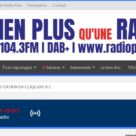
de Radio Plus
Partenaires
Contact
Les reportages
Services
Evenements
Le livre d’or
TOU
T UN DON EN CLIQUANT ICI
n direct
Radio