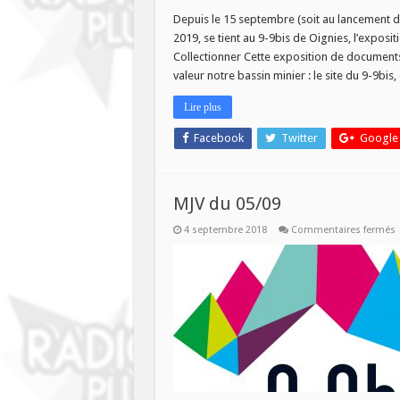
MJ
du
Depuis le 15 septembre (soit au lancement d
24/
2019, se tient au 9-9bis de Oignies, l’expos
:
Arc
Collectionner Cette exposition de documents
ind
valeur notre bassin minier : le site du 9-9bi
Lire plus
Facebook
Twitter
Google
MJV du 05/09
s
4 septembre 2018
Commentaires fermés
M
0