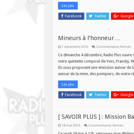
Lire plus
Facebook
Twitter
Google
Mineurs à l’honneur…
su
1 décembre 2016
Commentaires fermés
M
à
Ce dimanche 4 décembre, Radio Plus ouvre so
l
votre quintette composé de Yves, Francky, Wi
Ils vous proposent une émission autour de l
autour de la mine, des pompiers, de notre 
Lire plus
Facebook
Twitter
Google
[ SAVOIR PLUS ] : Mission Ba
sur
18 mai 2016
Commentaires fermés
[
SAVOI
Ce jeudi 19 mai à 11h, retrouvez Jean-Philipp