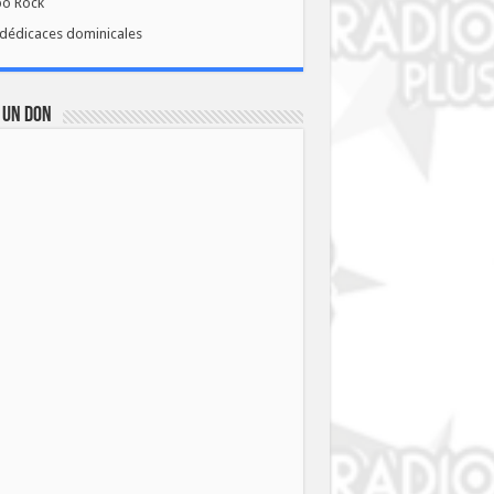
bo Rock
dédicaces dominicales
 UN DON