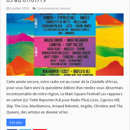
05 au 07/07/19
sur
6 juillet 2019
Commentaires fermés
[LIVE
REPORT]
Main
Square
Festival
#15
du
05
au
07/07/19
Cette année encore, votre radio est au coeur de la Citadelle d’Arras,
pour vous faire vivre la quinzième édition d’un rendez-vous désormais
incontournable de notre région, Le Main Square Festival! Les rappeurs
en carton ((c) Tintin Reporter/A.B pour Radio Plus) Lizzo, Cypress Hill,
Skip The Use, Macklemore, Arnaud Rebotini, Angèle, Christine and The
Queens, des artistes en devenir et les …
Lire plus