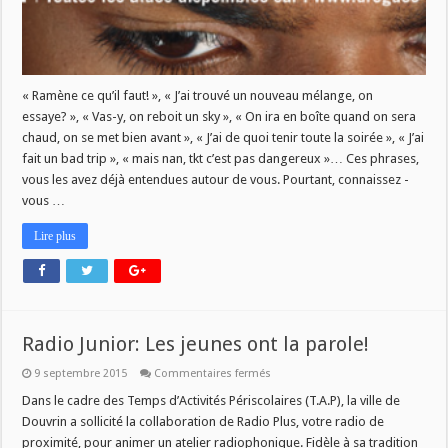
« Ramène ce qu’il faut! », « J’ai trouvé un nouveau mélange, on
essaye? », « Vas-y, on reboit un sky », « On ira en boîte quand on sera
chaud, on se met bien avant », « J’ai de quoi tenir toute la soirée », « J’ai
fait un bad trip », « mais nan, tkt c’est pas dangereux »… Ces phrases,
vous les avez déjà entendues autour de vous. Pourtant, connaissez -
vous …
Lire plus
Radio Junior: Les jeunes ont la parole!
sur
9 septembre 2015
Commentaires fermés
Radio
Junior:
Dans le cadre des Temps d’Activités Périscolaires (T.A.P), la ville de
Les
Douvrin a sollicité la collaboration de Radio Plus, votre radio de
jeunes
ont
proximité, pour animer un atelier radiophonique. Fidèle à sa tradition