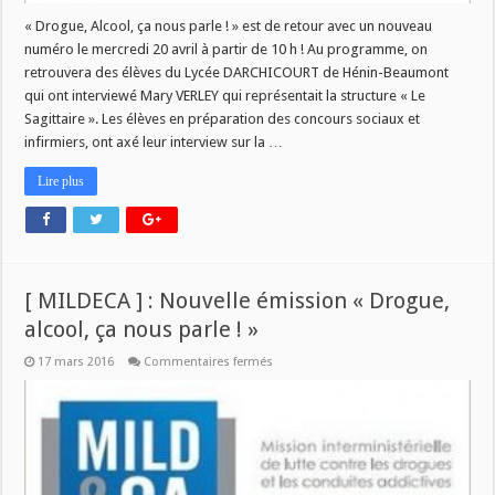
« Drogue, Alcool, ça nous parle ! » est de retour avec un nouveau
numéro le mercredi 20 avril à partir de 10 h ! Au programme, on
retrouvera des élèves du Lycée DARCHICOURT de Hénin-Beaumont
qui ont interviewé Mary VERLEY qui représentait la structure « Le
Sagittaire ». Les élèves en préparation des concours sociaux et
infirmiers, ont axé leur interview sur la …
Lire plus
[ MILDECA ] : Nouvelle émission « Drogue,
alcool, ça nous parle ! »
sur
17 mars 2016
Commentaires fermés
[
MILDECA
]
:
Nouvelle
émission
« Drogue,
alcool,
ça