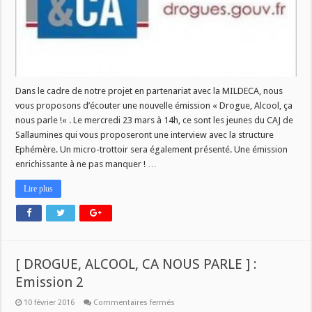
nous
parle
! »
Dans le cadre de notre projet en partenariat avec la MILDECA, nous
vous proposons d’écouter une nouvelle émission « Drogue, Alcool, ça
nous parle !« . Le mercredi 23 mars à 14h, ce sont les jeunes du CAJ de
Sallaumines qui vous proposeront une interview avec la structure
Ephémère. Un micro-trottoir sera également présenté. Une émission
enrichissante à ne pas manquer ! …
Lire plus
[ DROGUE, ALCOOL, CA NOUS PARLE ] :
Emission 2
sur
10 février 2016
Commentaires fermés
[