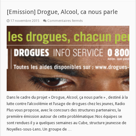
[Emission] Drogue, Alcool, ca nous parle
sur
17 novembre 2015
Commentaires fermés
[Emission]
Drogue,
Alcool,
ca
nous
parle
Dans le cadre du projet « Drogue, Alcool, ça nous parle » , destiné à la
lutte contre l’alcoolémie et l’usage de drogues chez les jeunes, Radio
Plus vous propose, avec le concours des structures partenaires, la
première émission autour de cette problématique: Nos équipes se
sont rendues il y a quelques semaines au Cube, structure jeunesse de
Noyelles-sous-Lens. Un groupe de …