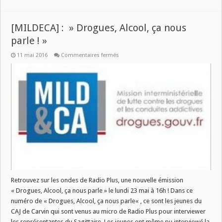
[MILDECA] : » Drogues, Alcool, ça nous
parle ! »
sur
11 mai 2016
Commentaires fermés
[MILDECA]
:
»
Drogues,
Alcool,
ça
nous
parle
! »
Retrouvez sur les ondes de Radio Plus, une nouvelle émission
« Drogues, Alcool, ça nous parle » le lundi 23 mai à 16h ! Dans ce
numéro de « Drogues, Alcool, ça nous parle« , ce sont les jeunes du
CAJ de Carvin qui sont venus au micro de Radio Plus pour interviewer
les représentantes du Sagittaire. Les jeunes ont même pu interviewé la