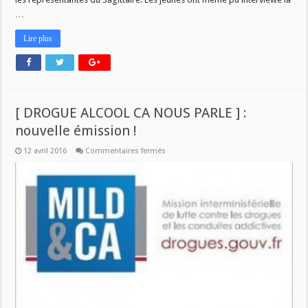
…
Lire plus
[ DROGUE ALCOOL CA NOUS PARLE ] :
nouvelle émission !
sur
12 avril 2016
Commentaires fermés
[
DROGUE
ALCOOL
CA
NOUS
PARLE
]
:
nouvelle
émission
!