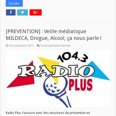
Lire plus
[PREVENTION] : Veille médiatique
MILDECA, Drogue, Alcool, ça nous parle !
sur
14 novembre 2015
Commentaires fermés
[PREVENTION]
:
Veille
médiatique
MILDECA,
Drogue,
Alcool,
ça
nous
parle
!
Radio Plus s’associe avec des structures de prévention en