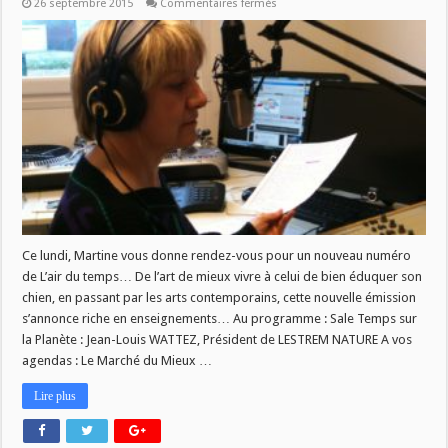
sur
26 septembre 2015
Commentaires fermés
L’air
du
temps
du
28/09
Ce lundi, Martine vous donne rendez-vous pour un nouveau numéro
de L’air du temps… De l’art de mieux vivre à celui de bien éduquer son
chien, en passant par les arts contemporains, cette nouvelle émission
s’annonce riche en enseignements… Au programme : Sale Temps sur
la Planète : Jean-Louis WATTEZ, Président de LESTREM NATURE A vos
agendas : Le Marché du Mieux …
Lire plus