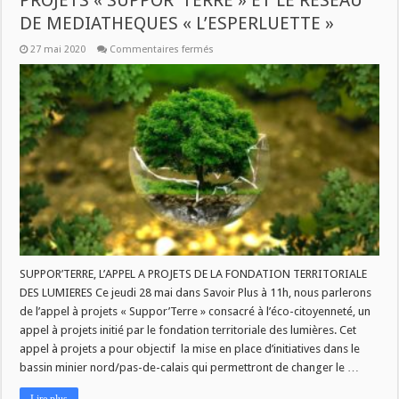
PROJETS « SUPPOR’ TERRE » ET LE RESEAU
DE MEDIATHEQUES « L’ESPERLUETTE »
sur
27 mai 2020
Commentaires fermés
JEUDI
DANS
SAVOIR
PLUS
:
L’APPEL
A
PROJETS
« SUPPOR’
TERRE »
ET
LE
RESEAU
DE
MEDIATHEQUES
« L’ESPERLUETTE »
SUPPOR’TERRE, L’APPEL A PROJETS DE LA FONDATION TERRITORIALE
DES LUMIERES Ce jeudi 28 mai dans Savoir Plus à 11h, nous parlerons
de l’appel à projets « Suppor’Terre » consacré à l’éco-citoyenneté, un
appel à projets initié par le fondation territoriale des lumières. Cet
appel à projets a pour objectif la mise en place d’initiatives dans le
bassin minier nord/pas-de-calais qui permettront de changer le …