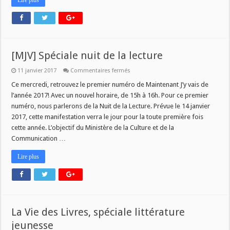
Lire plus
[MJV] Spéciale nuit de la lecture
sur
11 janvier 2017
Commentaires fermés
[MJV]
Spéciale
Ce mercredi, retrouvez le premier numéro de Maintenant J’y vais de
nuit
l’année 2017! Avec un nouvel horaire, de 15h à 16h. Pour ce premier
de
la
numéro, nous parlerons de la Nuit de la Lecture. Prévue le 14 janvier
lecture
2017, cette manifestation verra le jour pour la toute première fois
cette année. L’objectif du Ministère de la Culture et de la
Communication …
Lire plus
La Vie des Livres, spéciale littérature
jeunesse