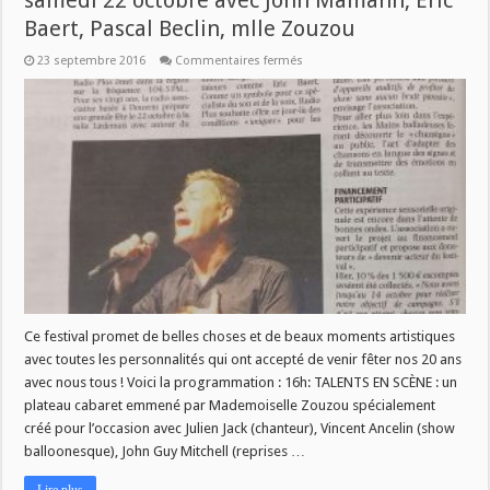
samedi 22 octobre avec John Mamann, Eric
Baert, Pascal Beclin, mlle Zouzou
sur
23 septembre 2016
Commentaires fermés
VENEZ
FETER
LES
20
ANS
DE
RADIO
PLUS
samedi
22
octobre
avec
John
Mamann,
Eric
Baert,
Pascal
Beclin,
mlle
Ce festival promet de belles choses et de beaux moments artistiques
Zouzou
avec toutes les personnalités qui ont accepté de venir fêter nos 20 ans
avec nous tous ! Voici la programmation : 16h: TALENTS EN SCÈNE : un
plateau cabaret emmené par Mademoiselle Zouzou spécialement
créé pour l’occasion avec Julien Jack (chanteur), Vincent Ancelin (show
balloonesque), John Guy Mitchell (reprises …