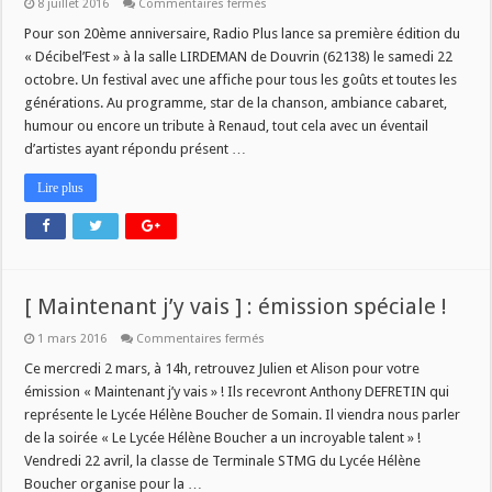
sur
8 juillet 2016
Commentaires fermés
[
DECIBEL’FEST
Pour son 20ème anniversaire, Radio Plus lance sa première édition du
]
« Décibel’Fest » à la salle LIRDEMAN de Douvrin (62138) le samedi 22
:
Festival
octobre. Un festival avec une affiche pour tous les goûts et toutes les
22
générations. Au programme, star de la chanson, ambiance cabaret,
octobre
2016
humour ou encore un tribute à Renaud, tout cela avec un éventail
!
d’artistes ayant répondu présent …
Lire plus
[ Maintenant j’y vais ] : émission spéciale !
sur
1 mars 2016
Commentaires fermés
[
Maintenant
Ce mercredi 2 mars, à 14h, retrouvez Julien et Alison pour votre
j’y
émission « Maintenant j’y vais » ! Ils recevront Anthony DEFRETIN qui
vais
]
représente le Lycée Hélène Boucher de Somain. Il viendra nous parler
:
de la soirée « Le Lycée Hélène Boucher a un incroyable talent » !
émission
spéciale
Vendredi 22 avril, la classe de Terminale STMG du Lycée Hélène
!
Boucher organise pour la …