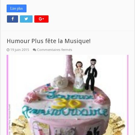
Lire plus
Humour Plus fête la Musique!
sur
19 juin 2015
Commentaires fermés
Humour
Plus
fête
la
Musique!