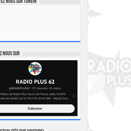
ez nous sur TuneIn
z nous sur