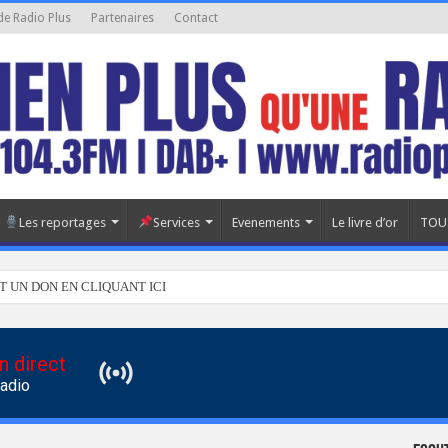
de Radio Plus
Partenaires
Contact
Les reportages
Services
Evenements
Le livre d’or
TOU
T UN DON EN CLIQUANT ICI
n direct
Radio