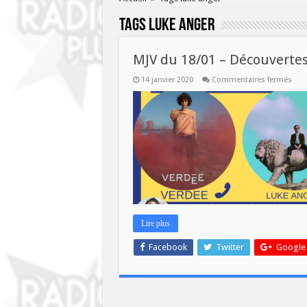
Tags
luke anger
MJV du 18/01 – Découverte
sur
14 janvier 2020
Commentaires fermés
MJV
du
18/0
–
Déco
mus
Lire plus
Facebook
Twitter
Google