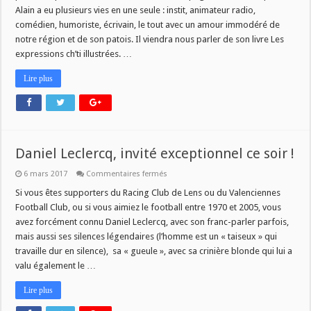
Alain a eu plusieurs vies en une seule : instit, animateur radio,
comédien, humoriste, écrivain, le tout avec un amour immodéré de
notre région et de son patois. Il viendra nous parler de son livre Les
expressions ch’ti illustrées. …
Lire plus
Daniel Leclercq, invité exceptionnel ce soir !
sur
6 mars 2017
Commentaires fermés
Daniel
Leclercq,
Si vous êtes supporters du Racing Club de Lens ou du Valenciennes
invité
Football Club, ou si vous aimiez le football entre 1970 et 2005, vous
exceptionnel
ce
avez forcément connu Daniel Leclercq, avec son franc-parler parfois,
soir
mais aussi ses silences légendaires (l’homme est un « taiseux » qui
!
travaille dur en silence), sa « gueule », avec sa crinière blonde qui lui a
valu également le …
Lire plus