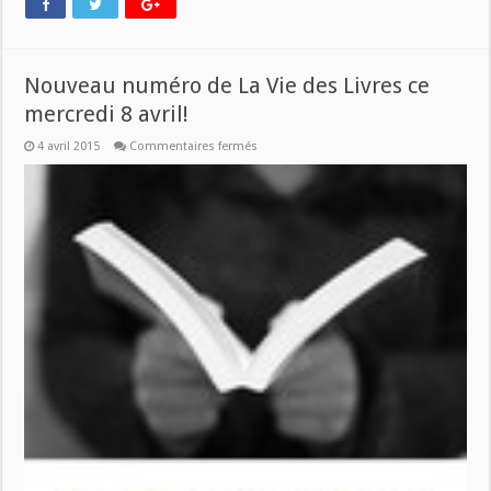
Nouveau numéro de La Vie des Livres ce
mercredi 8 avril!
sur
4 avril 2015
Commentaires fermés
Nouveau
numéro
de
La
Vie
des
Livres
ce
mercredi
8
avril!