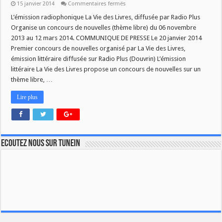
sur
15 janvier 2014
Commentaires fermés
L’émission
La
L’émission radiophonique La Vie des Livres, diffusée par Radio Plus
Vie
Organise un concours de nouvelles (thème libre) du 06 novembre
des
Livres
2013 au 12 mars 2014. COMMUNIQUE DE PRESSE Le 20 janvier 2014
organise
Premier concours de nouvelles organisé par La Vie des Livres,
un
concours
émission littéraire diffusée sur Radio Plus (Douvrin) L’émission
de
nouvelles
littéraire La Vie des Livres propose un concours de nouvelles sur un
jusqu’au
thème libre, …
12
mars
2014.
Lire plus
Ecoutez nous sur TuneIn