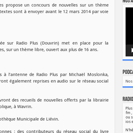
Nos a
ivres propose un concours de nouvelles sur un thème
Lect
s textes sont à envoyer avant le 12 mars 2014 par voie
vidé
usée sur Radio Plus (Douvrin) met en place pour la
s, sur un thème libre, ouvert aux plus de 16 ans.
Podca
s à l’antenne de Radio Plus par Michaël Moslonka,
seront également reprises en audio sur le réseau social
Nos 
Radio
ont des recueils de nouvelles offerts par la librairie
blique, à Wavrin.
Plus
fm ,
ou s
iothèque Municipale de Liévin.
ios 
N'hé
nnes : des contributeurs du réseau social du livre