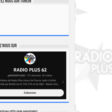
ez nous sur TuneIn
z nous sur