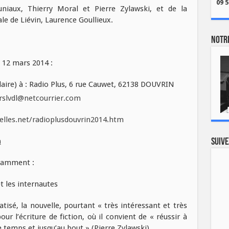
09 5
uniaux, Thierry Moral et Pierre Zylawski, et de la
le de Liévin, Laurence Goullieux.
Notre
 12 mars 2014 :
aire) à : Radio Plus, 6 rue Cauwet, 62138 DOUVRIN
rslvdl@netcourrier.com
les.net/radioplusdouvrin2014.htm
n
Suive
otamment :
et les internautes
sé, la nouvelle, pourtant « très intéressant et très
r l’écriture de fiction, où il convient de « réussir à
e temps et jusqu’au bout » (Pierre Zylawski)