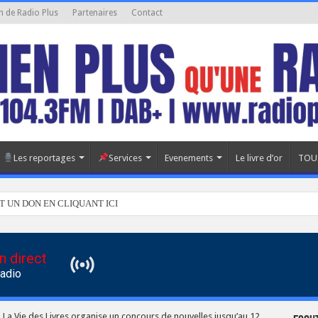
n de Radio Plus
Partenaires
Contact
Les reportages
Services
Evenements
Le livre d’or
TOU
T UN DON EN CLIQUANT ICI
n direct
Radio
 La Vie des Livres organise un concours de nouvelles jusqu’au 12