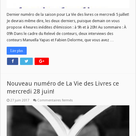
Dernier numéro de la saison pour La Vie des livres ce mercredi 5 juillet!
Je devrais même dire, les deux derniers, puisque demain on vous
propose 4 heures inédites d’émission : à 9h et à 20h! Au sommaire : À
09h Dans le cadre du Relevé de conteurs, deux interviews des
conteurs Manuella Yapas et Fabien Delorme, que vous avez …
Lire plus
Nouveau numéro de La Vie des Livres ce
mercredi 28 juin!
sur
27 juin 2017
Commentaires fermés
Nouveau
numéro
de
La
Vie
des
Livres
ce
mercredi