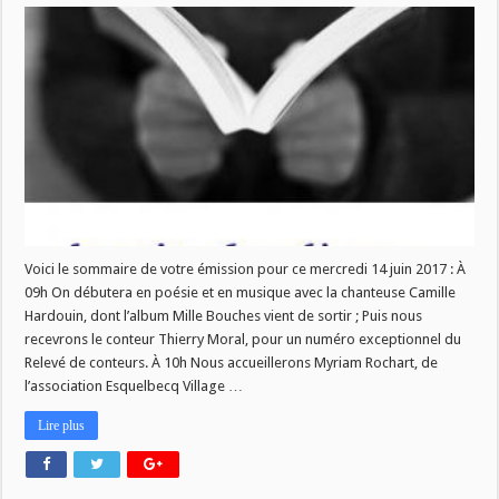
Nouveau
numéro
de
La
Vie
des
Livres
ce
mercredi
14
juin!
Voici le sommaire de votre émission pour ce mercredi 14 juin 2017 : À
09h On débutera en poésie et en musique avec la chanteuse Camille
Hardouin, dont l’album Mille Bouches vient de sortir ; Puis nous
recevrons le conteur Thierry Moral, pour un numéro exceptionnel du
Relevé de conteurs. À 10h Nous accueillerons Myriam Rochart, de
l’association Esquelbecq Village …
Lire plus