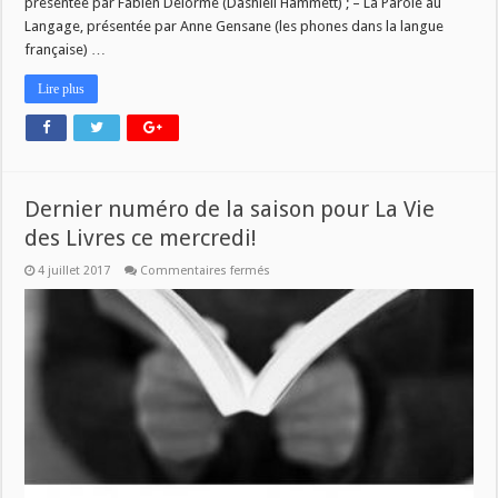
présentée par Fabien Delorme (Dashiell Hammett) ; – La Parole au
#2
Langage, présentée par Anne Gensane (les phones dans la langue
française) …
Lire plus
Dernier numéro de la saison pour La Vie
des Livres ce mercredi!
sur
4 juillet 2017
Commentaires fermés
Dernier
numéro
de
la
saison
pour
La
Vie
des
Livres
ce
mercredi!