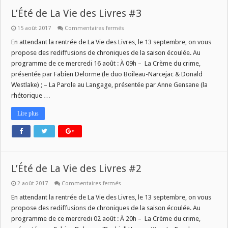
L’Été de La Vie des Livres #3
sur
15 août 2017
Commentaires fermés
L’Été
de
En attendant la rentrée de La Vie des Livres, le 13 septembre, on vous
La
propose des rediffusions de chroniques de la saison écoulée. Au
Vie
des
programme de ce mercredi 16 août : À 09h – La Crème du crime,
Livres
présentée par Fabien Delorme (le duo Boileau-Narcejac & Donald
#3
Westlake) ; – La Parole au Langage, présentée par Anne Gensane (la
rhétorique …
Lire plus
L’Été de La Vie des Livres #2
sur
2 août 2017
Commentaires fermés
L’Été
de
En attendant la rentrée de La Vie des Livres, le 13 septembre, on vous
La
propose des rediffusions de chroniques de la saison écoulée. Au
Vie
des
programme de ce mercredi 02 août : À 20h – La Crème du crime,
Livres