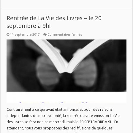
Rentrée de La Vie des Livres – le 20
septembre à 9h!
sur
11 septembre 2017
Commentaires fermés
Rentrée
de
La
Vie
des
Livres
–
le
20
septembre
à
9h!
Contrairement à ce qui avait était annoncé, et pour des raisons
indépendantes de notre volonté, la rentrée de vote émission La Vie
des Livres se fera non ce mercredi, mais le 20 SEPTEMBRE À 9H! En
attendant, nous vous proposons des rediffusions de quelques