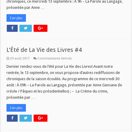
chroniques, ce mercredi 13 septembre : À 9h – La Parole au Langage,
présentée par Anne …
Lire plus
L’Été de La Vie des Livres #4
sur
29 août 2017
Commentaires fermés
L’Été
de
Dernier rendez-vous de l’été pour La Vie des Livres! Avant notre
La
rentrée, le 13 septembre, on vous propose d’autres rediffusions de
Vie
des
chroniques de la saison écoulée. Au programme de ce mercredi 30
Livres
août : À 09h – La Parole au Langage, présentée par Anne Gensane (le
#4
créole / Pâques et les présidentielles) ; – La Crème du crime,
présentée par …
Lire plus