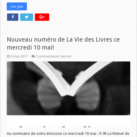
Lire plus
Nouveau numéro de La Vie des Livres ce
mercredi 10 mai!
sur
9 mai 2017
Commentaires fermés
Nouveau
numéro
de
La
Vie
des
Livres
ce
mercredi
10
mai!
Au sommaire de votre émission ce mercredi 10 mai : À 9h Le Relevé de