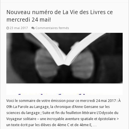
Nouveau numéro de La Vie des Livres ce
mercredi 24 mai!
sur
23 mai 2017
Commentaires fermés
Nouveau
numéro
de
La
Vie
des
Livres
ce
mercredi
24
mai!
Voici le sommaire de votre émission pour ce mercredi 24 mai 2017 : À
09h La Parole au Langage, la chronique d’Anne Gensane sur les
sciences du langage ; Suite et fin du feuilleton littéraire L’Odyssée du
Voyageur solitaire – une incroyable aventure spatiale et épistolaire >
un texte écrit par les élèves de 4ème C et de 4ème E, …