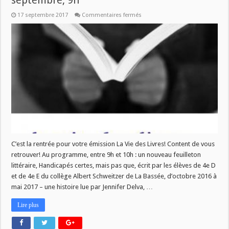
septembre, 9h
sur
17 septembre 2017
Commentaires fermés
Rentrée
de
La
Vie
des
Livres
–
20
septembre,
9h
C’est la rentrée pour votre émission La Vie des Livres! Content de vous
retrouver! Au programme, entre 9h et 10h : un nouveau feuilleton
littéraire, Handicapés certes, mais pas que, écrit par les élèves de 4e D
et de 4e E du collège Albert Schweitzer de La Bassée, d’octobre 2016 à
mai 2017 – une histoire lue par Jennifer Delva, …
Lire plus