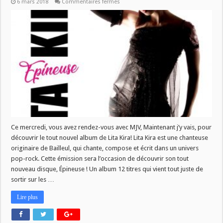
sur
6 mars 2018
Commentaires fermés
MJV
du
07
mars
:
Lita
Kira
Ce mercredi, vous avez rendez-vous avec MJV, Maintenant j’y vais, pour
découvrir le tout nouvel album de Lita Kira! Lita Kira est une chanteuse
originaire de Bailleul, qui chante, compose et écrit dans un univers
pop-rock. Cette émission sera l’occasion de découvrir son tout
nouveau disque, Épineuse ! Un album 12 titres qui vient tout juste de
sortir sur les …
Lire plus