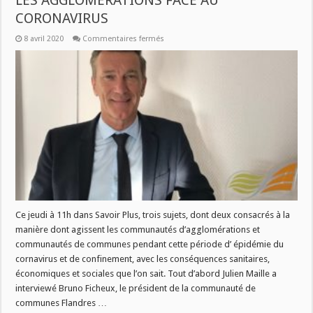
LES AGGLOMERATIONS FACE AU
CORONAVIRUS
sur
8 avril 2020
Commentaires fermés
JEUDI
09
AVRIL
A
11H
DANS
SAVOIR
PLUS
:
LES
AGGLOMERATIONS
FACE
AU
CORONAVIRUS
Ce jeudi à 11h dans Savoir Plus, trois sujets, dont deux consacrés à la
manière dont agissent les communautés d’agglomérations et
communautés de communes pendant cette période d’ épidémie du
cornavirus et de confinement, avec les conséquences sanitaires,
économiques et sociales que l’on sait. Tout d’abord Julien Maille a
interviewé Bruno Ficheux, le président de la communauté de
communes Flandres …