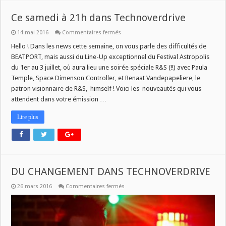
Ce samedi à 21h dans Technoverdrive
sur
14 mai 2016
Commentaires fermés
Ce
samedi
Hello ! Dans les news cette semaine, on vous parle des difficultés de
à
BEATPORT, mais aussi du Line-Up exceptionnel du Festival Astropolis
21h
dans
du 1er au 3 juillet, où aura lieu une soirée spéciale R&S (!!) avec Paula
Technoverdrive
Temple, Space Dimenson Controller, et Renaat Vandepapeliere, le
patron visionnaire de R&S, himself ! Voici les nouveautés qui vous
attendent dans votre émission …
Lire plus
DU CHANGEMENT DANS TECHNOVERDRIVE
sur
26 mars 2016
Commentaires fermés
DU
CHANGEMENT
DANS
TECHNOVERDRIVE