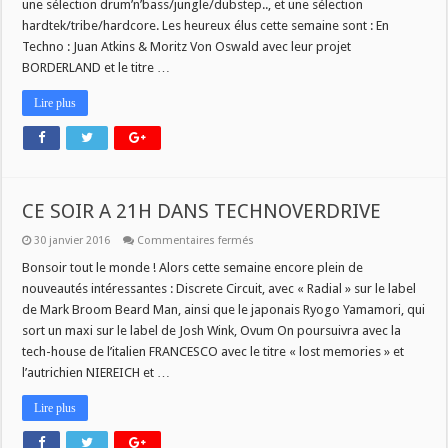
une sélection drum’n’bass/jungle/dubstep.., et une sélection
hardtek/tribe/hardcore. Les heureux élus cette semaine sont : En
Techno : Juan Atkins & Moritz Von Oswald avec leur projet
BORDERLAND et le titre …
Lire plus
CE SOIR A 21H DANS TECHNOVERDRIVE
sur
30 janvier 2016
Commentaires fermés
CE
SOIR
Bonsoir tout le monde ! Alors cette semaine encore plein de
A
nouveautés intéressantes : Discrete Circuit, avec « Radial » sur le label
21H
DANS
de Mark Broom Beard Man, ainsi que le japonais Ryogo Yamamori, qui
TECHNOVERDRIVE
sort un maxi sur le label de Josh Wink, Ovum On poursuivra avec la
tech-house de l’italien FRANCESCO avec le titre « lost memories » et
l’autrichien NIEREICH et …
Lire plus