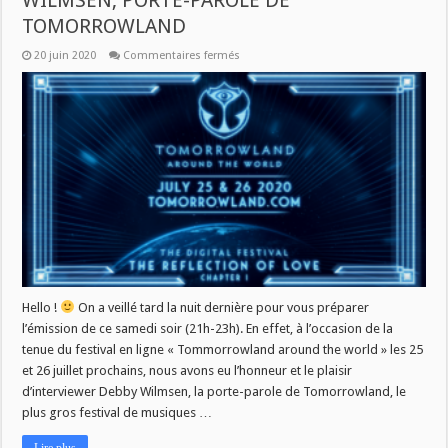
WILMSEN, PORTE-PAROLE DE
TOMORROWLAND
sur
20 juin 2020
Commentaires fermés
TECHNOVERDRIVE
:
INTERVIEW
DE
DEBBY
WILMSEN,
PORTE-
PAROLE
DE
TOMORROWLAND
Hello !
On a veillé tard la nuit dernière pour vous préparer
l’émission de ce samedi soir (21h-23h). En effet, à l’occasion de la
tenue du festival en ligne « Tommorrowland around the world » les 25
et 26 juillet prochains, nous avons eu l’honneur et le plaisir
d’interviewer Debby Wilmsen, la porte-parole de Tomorrowland, le
plus gros festival de musiques …