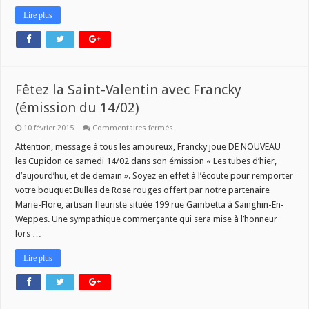
Lire plus
Fêtez la Saint-Valentin avec Francky
(émission du 14/02)
sur
10 février 2015
Commentaires fermés
Fêtez
la
Attention, message à tous les amoureux, Francky joue DE NOUVEAU
Saint-
les Cupidon ce samedi 14/02 dans son émission « Les tubes d’hier,
Valentin
avec
d’aujourd’hui, et de demain ». Soyez en effet à l’écoute pour remporter
Francky
votre bouquet Bulles de Rose rouges offert par notre partenaire
(émission
du
Marie-Flore, artisan fleuriste située 199 rue Gambetta à Sainghin-En-
14/02)
Weppes. Une sympathique commerçante qui sera mise à l’honneur
lors …
Lire plus