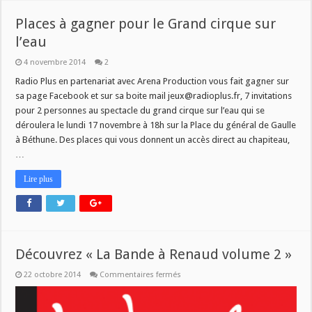
Places à gagner pour le Grand cirque sur
l’eau
4 novembre 2014
2
Radio Plus en partenariat avec Arena Production vous fait gagner sur
sa page Facebook et sur sa boite mail jeux@radioplus.fr, 7 invitations
pour 2 personnes au spectacle du grand cirque sur l’eau qui se
déroulera le lundi 17 novembre à 18h sur la Place du général de Gaulle
à Béthune. Des places qui vous donnent un accès direct au chapiteau,
…
Lire plus
Découvrez « La Bande à Renaud volume 2 »
sur
22 octobre 2014
Commentaires fermés
Découvrez
« La
Bande
à