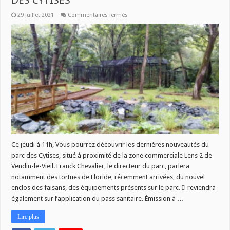
DES CYTISES
sur
29 juillet 2021
Commentaires fermés
SAVOIR
PLUS
:
LES
NOUVEAUTES
DU
PARC
DES
CYTISES
Ce jeudi à 11h, Vous pourrez découvrir les dernières nouveautés du
parc des Cytises, situé à proximité de la zone commerciale Lens 2 de
Vendin-le-Vieil. Franck Chevalier, le directeur du parc, parlera
notamment des tortues de Floride, récemment arrivées, du nouvel
enclos des faisans, des équipements présents sur le parc. Il reviendra
également sur l’application du pass sanitaire. Émission à …
Lire plus