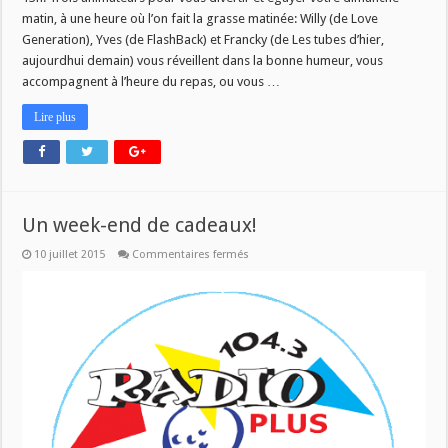
matin, à une heure où l’on fait la grasse matinée: Willy (de Love
Generation), Yves (de FlashBack) et Francky (de Les tubes d’hier,
aujourdhui demain) vous réveillent dans la bonne humeur, vous
accompagnent à l’heure du repas, ou vous …
Lire plus
Un week-end de cadeaux!
sur
10 juillet 2015
Commentaires fermés
Un
week-
end
de
cadeaux!