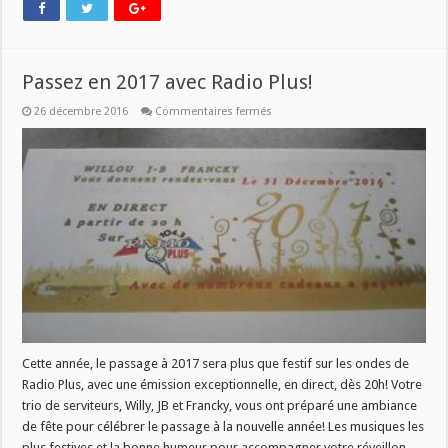
Passez en 2017 avec Radio Plus!
sur
26 décembre 2016
Commentaires fermés
Passez
en
2017
avec
Radio
Plus!
Cette année, le passage à 2017 sera plus que festif sur les ondes de
Radio Plus, avec une émission exceptionnelle, en direct, dès 20h! Votre
trio de serviteurs, Willy, JB et Francky, vous ont préparé une ambiance
de fête pour célébrer le passage à la nouvelle année! Les musiques les
plus festives et la bonne humeur pour accompagner votre réveillon, …