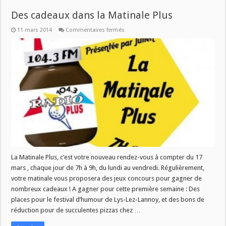
Des cadeaux dans la Matinale Plus
sur
11 mars 2014
Commentaires fermés
Des
cadeaux
dans
la
Matinale
Plus
La Matinale Plus, c’est votre nouveau rendez-vous à compter du 17
mars , chaque jour de 7h à 9h, du lundi au vendredi. Régulièrement,
votre matinale vous proposera des jeux concours pour gagner de
nombreux cadeaux ! A gagner pour cette première semaine : Des
places pour le festival d’humour de Lys-Lez-Lannoy, et des bons de
réduction pour de succulentes pizzas chez …