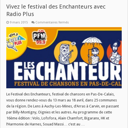
Vivez le festival des Enchanteurs avec
Radio Plus
sur
9 mars 2015
Commentaires fermés
Vivez
le
festival
des
Enchanteurs
avec
Radio
Plus
Le Festival des Enchanteurs, festival de chansons en Pas-De-Calais,
vous donne rendez-vous du 13 mars au 18 avril, dans 25 communes
de la région. De Lens à Auchy-Les-Mines, d’Arras à Carvin, en passant
par Billy-Montigny, Oignies et les autres. Au programme de cette
16ème édition : Volo, Lofofora, Alain Chamfort, Bigaranx, HK et
l’Harmonie de Harnes, Souad Massi… c’est au …