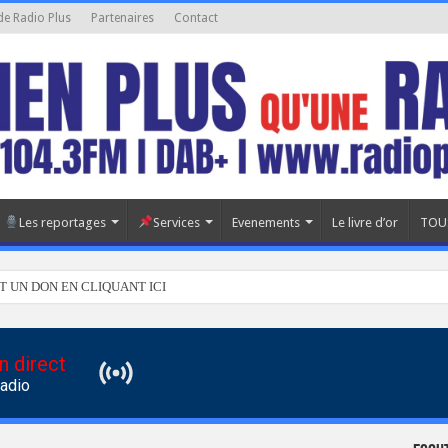
de Radio Plus
Partenaires
Contact
Les reportages
Services
Evenements
Le livre d’or
TOU
T UN DON EN CLIQUANT ICI
n direct
Radio