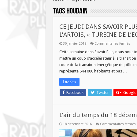
Tags
houdain
CE JEUDI DANS SAVOIR PLU
L’ARTOIS, « TURBINE DE L’
sur
30 janvier 2019
Commentaires fermés
CE
JEUD
Cette semaine dans Savoir Plus, nous nous in
DAN
mettre un coup d’accélérateur à la transition
SAV
PLU
route de la transition énergétique du pôle mét
:
représente 644 000 habitants et pas …
LE
POL
MET
Lire plus
DE
L’AR
« T
Facebook
Twitter
Google
DE
L’EC
L’air du temps du 18 déce
18 décembre 2016
Commentaires fermés
L