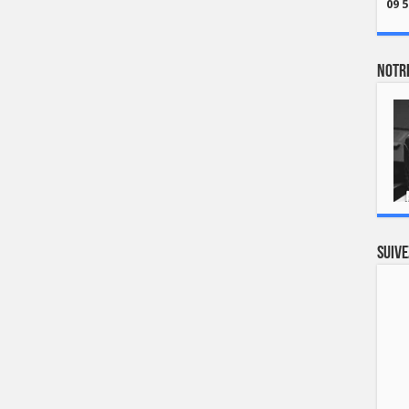
09 5
Notre
Suive