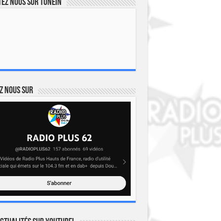
ez nous sur TuneIn
z nous sur