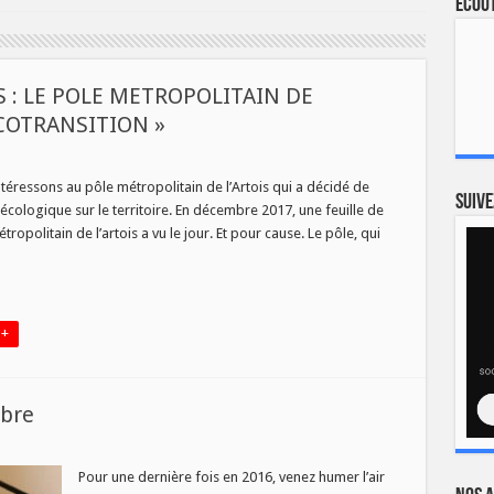
Ecout
S : LE POLE METROPOLITAIN DE
ECOTRANSITION »
I
téressons au pôle métropolitain de l’Artois qui a décidé de
S
Suive
 écologique sur le territoire. En décembre 2017, une feuille de
OIR
S
ropolitain de l’artois a vu le jour. Et pour cause. Le pôle, qui
E
ROPOLITAIN
TOIS,
URBINE
 +
OTRANSITION »
mbre
sur
’air
du
Pour une dernière fois en 2016, venez humer l’air
temps