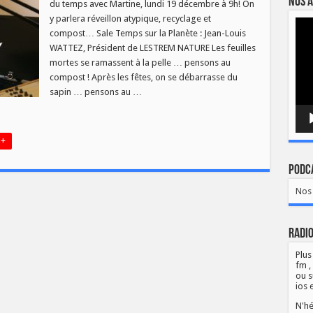
Nos a
du temps avec Martine, lundi 19 décembre à 9h! On
du
18
y parlera réveillon atypique, recyclage et
Lect
décembre
vidé
compost… Sale Temps sur la Planète : Jean-Louis
WATTEZ, Président de LESTREM NATURE Les feuilles
mortes se ramassent à la pelle … pensons au
compost ! Après les fêtes, on se débarrasse du
sapin … pensons au …
 +
Podca
Nos 
Radio
Plus
fm ,
ou s
ios 
N'hé