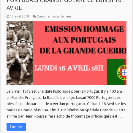
PORTUGAIS GRANDE GUERRE CE LUNDI 16
AVRIL
sur
12 avril 2018
Commentaires fermés
RETOUR
SUR
LES
HOMMAGES
AUX
PORTUGAIS
GRANDE
GUERRE
CE
LUNDI
16
AVRIL
Le 9 avril 1918 est une date historique pour le Portugal. Il y a 100 ans,
en Flandre Française, la Bataille de la Lys faisait 7000 Portugais tués,
blessés ou disparus … le « Verdun portugais ». Ce lundi 16 Avril sur les
ondes de radio plus 104,3 fm à 18h l’émission Spéciale Grande Guerre
animé par Henri Roussel fera echo de l’hommage officiel qui s’est …
Lire plus