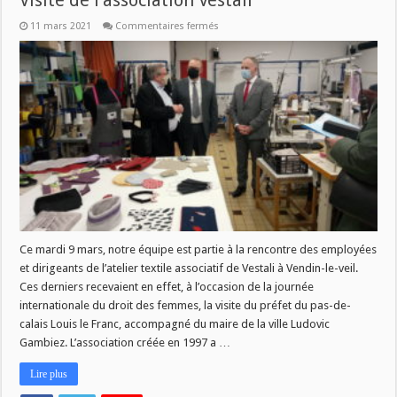
Visite de l’association Vestali
sur
11 mars 2021
Commentaires fermés
Ce
jeudi
à
9h
dans
fréquence
associations
:
Visite
de
l’association
Vestali
Ce mardi 9 mars, notre équipe est partie à la rencontre des employées
et dirigeants de l’atelier textile associatif de Vestali à Vendin-le-veil.
Ces derniers recevaient en effet, à l’occasion de la journée
internationale du droit des femmes, la visite du préfet du pas-de-
calais Louis le Franc, accompagné du maire de la ville Ludovic
Gambiez. L’association créée en 1997 a …
Lire plus