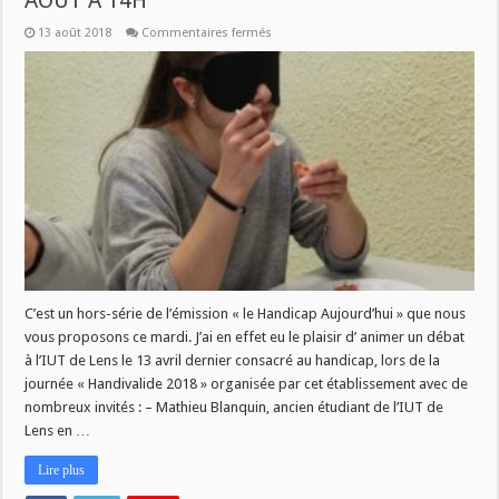
AOUT A 14H
sur
13 août 2018
Commentaires fermés
RETOUR
SUR
HANDIVALIDE
2018
MARDI
14
AOUT
A
14H
C’est un hors-série de l’émission « le Handicap Aujourd’hui » que nous
vous proposons ce mardi. J’ai en effet eu le plaisir d’ animer un débat
à l’IUT de Lens le 13 avril dernier consacré au handicap, lors de la
journée « Handivalide 2018 » organisée par cet établissement avec de
nombreux invités : – Mathieu Blanquin, ancien étudiant de l’IUT de
Lens en …
Lire plus