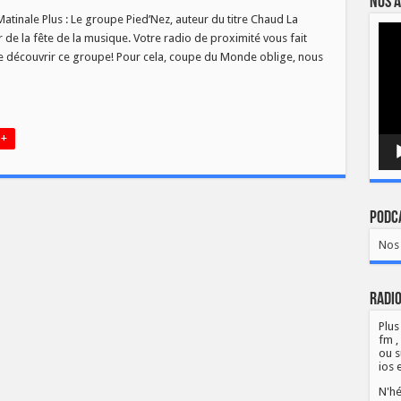
Nos a
atinale Plus : Le groupe Pied’Nez, auteur du titre Chaud La
Lect
our de la fête de la musique. Votre radio de proximité vous fait
vidé
re découvrir ce groupe! Pour cela, coupe du Monde oblige, nous
 +
Podca
Nos 
Radio
Plus
fm ,
ou s
ios 
N'hé