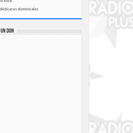
bo Rock
dédicaces dominicales
 UN DON