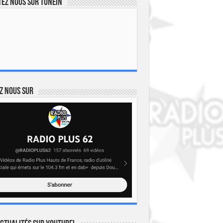
ez nous sur TuneIn
z nous sur