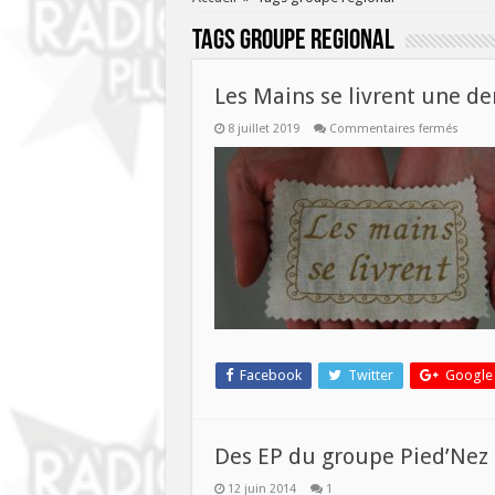
Tags
groupe regional
Les Mains se livrent une der
sur
8 juillet 2019
Commentaires fermés
Les
Mains
se
livrent
une
derniè
fois
avant
les
vacanc
Facebook
Twitter
Google
Des EP du groupe Pied’Nez 
12 juin 2014
1