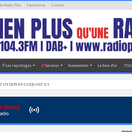
de Radio Plus
Partenaires
Contact
Les reportages
Services
Evenements
Le livre d’or
TOU
T UN DON EN CLIQUANT ICI
n direct
Radio