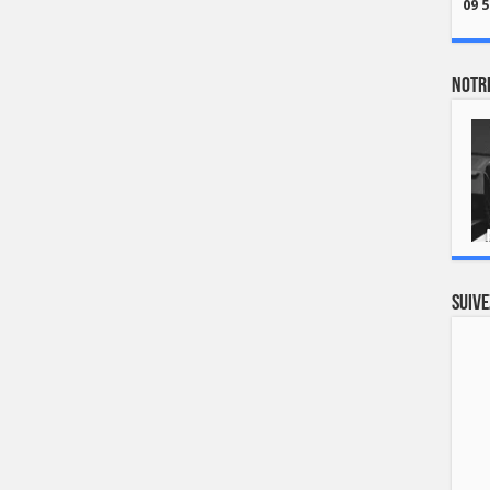
09 5
Notre
Suive