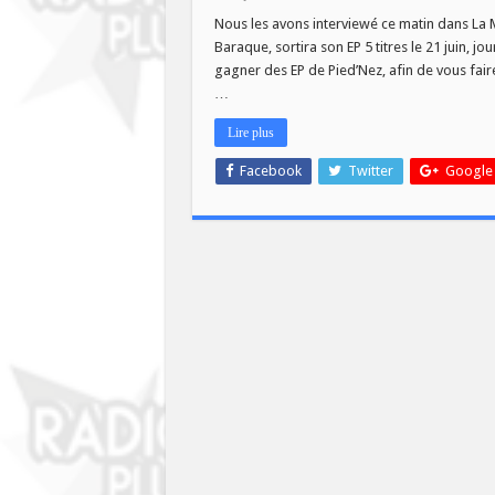
Nous les avons interviewé ce matin dans La M
Baraque, sortira son EP 5 titres le 21 juin, j
gagner des EP de Pied’Nez, afin de vous fai
…
Lire plus
Facebook
Twitter
Google