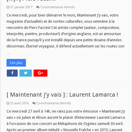
sur
31 janvier 2017
Commentaires fermés
[MJV]
Piers
Ce mercredi, pour bien démarrer le mois, Maintenant J’y vais, votre
Faccini
magazine d’actualités et de sorties culturelles, vous emmène à la
rencontre de Piers Faccini! Cet artiste complet (auteur, compositeur,
interprète, peintre, producteur!) d’origine anglaise, est un amoureux
de la France puisqu’il y est installé depuis une petite dizaine d’années
désormais. Éternel voyageur, il défend actuellement sur les routes son
…
Lire plus
[ Maintenant j’y vais ] : Laurent Lamarca !
sur
25 avril 2016
Commentaires fermés
[
Maintenant
Ce mercredi 27 avril à 14h, ne ratez pas votre émission « Maintenant j’y
j’y
vais » où Julien et Alison auront le plaisir d’interviewer Laurent Lamarca
vais
]
à l’occasion de son concert au Métaphone de Oignies samedi 30 avril.
:
Après un premier album intitulé « Nouvelle Fraîche » en 2013, Laurent
Laurent