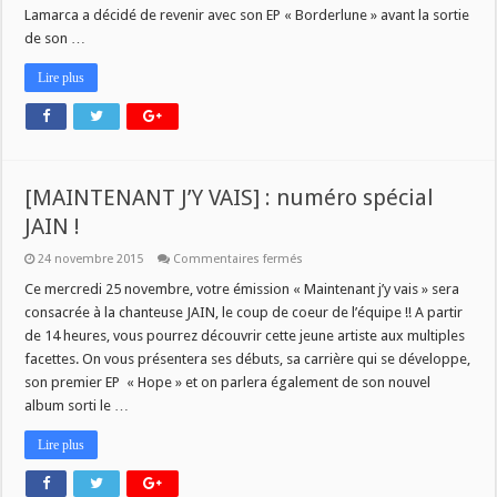
Lamarca
Lamarca a décidé de revenir avec son EP « Borderlune » avant la sortie
!
de son …
Lire plus
[MAINTENANT J’Y VAIS] : numéro spécial
JAIN !
sur
24 novembre 2015
Commentaires fermés
[MAINTENANT
J’Y
Ce mercredi 25 novembre, votre émission « Maintenant j’y vais » sera
VAIS]
consacrée à la chanteuse JAIN, le coup de coeur de l’équipe !! A partir
:
numéro
de 14 heures, vous pourrez découvrir cette jeune artiste aux multiples
spécial
facettes. On vous présentera ses débuts, sa carrière qui se développe,
JAIN
!
son premier EP « Hope » et on parlera également de son nouvel
album sorti le …
Lire plus