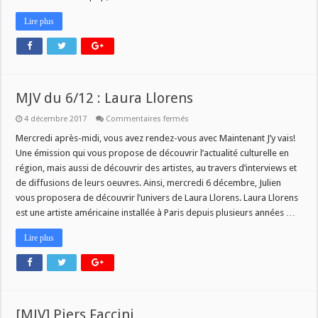
Lire plus
MJV du 6/12 : Laura Llorens
sur
4 décembre 2017
Commentaires fermés
MJV
du
Mercredi après-midi, vous avez rendez-vous avec Maintenant J’y vais!
6/12
Une émission qui vous propose de découvrir l’actualité culturelle en
:
Laura
région, mais aussi de découvrir des artistes, au travers d’interviews et
Llorens
de diffusions de leurs oeuvres. Ainsi, mercredi 6 décembre, Julien
vous proposera de découvrir l’univers de Laura Llorens. Laura Llorens
est une artiste américaine installée à Paris depuis plusieurs années …
Lire plus
[MJV] Piers Faccini