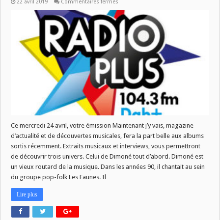
sur
22 avril 2019
Commentaires fermés
MJV
du
24/04
Ce mercredi 24 avril, votre émission Maintenant j’y vais, magazine
d’actualité et de découvertes musicales, fera la part belle aux albums
sortis récemment. Extraits musicaux et interviews, vous permettront
de découvrir trois univers. Celui de Dimoné tout d’abord. Dimoné est
un vieux routard de la musique. Dans les années 90, il chantait au sein
du groupe pop-folk Les Faunes. Il …
Lire plus