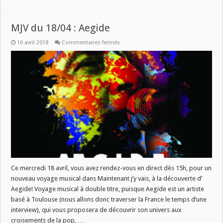
MJV du 18/04 : Aegide
sur
16 avril 2018
Commentaires fermés
MJV
du
18/04
:
Aegide
Ce mercredi 18 avril, vous avez rendez-vous en direct dès 15h, pour un
nouveau voyage musical dans Maintenant j’y vais, à la découverte d’
Aegide! Voyage musical à double titre, puisque Aegide est un artiste
basé à Toulouse (nous allons donc traverser la France le temps d’une
interview), qui vous proposera de découvrir son univers aux
croisements de la pop, …