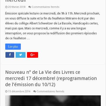
mercredi!
sur
20 février 2018
Commentaires fermés
La
Vie
Émission spéciale lecture ce mercredi, de 9h à 11h. Mercredi prochain,
des
on vous diffuse la suite et la fin du feuilleton littéraire écrit par des
Livres
–
élèves du collège Albert Schweitzer de La Bassée, Handicapés certes,
spéciale
mais pas que. Mais ce mercredi, comme il y a eu une longue
lecture
ce
interruption, on vous propose la rediffusion des premiers épisodes
mercredi!
de ce feuilleton …
Lire plus
Nouveau n° de La Vie des Livres ce
mercredi 17 décembre! (reprogrammation
de l’émission du 10/12)
sur
15 décembre 2014
Commentaires fermés
Nouveau
n°
de
La