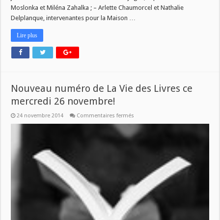
Moslonka et Miléna Zahalka ; – Arlette Chaumorcel et Nathalie
Delplanque, intervenantes pour la Maison …
Lire plus
Nouveau numéro de La Vie des Livres ce
mercredi 26 novembre!
sur
24 novembre 2014
Commentaires fermés
Nouveau
numéro
de
La
Vie
des
Livres
ce
mercredi
26
novembre!