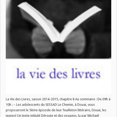
Vie
des
Livres
ce
mercredi
17
décembre!
(reprogrammation
de
l’émission
du
10/12)
La Vie des Livres, saison 2014-2015, chapitre 8 Au sommaire : De 09h à
10h : – Les adolescents du SESSAD Le Chemin, à Douai, vous
proposeront le 5ème épisode de leur feuilleton littéraire, Douai, les
jeunes! Un texte intitulé Déroute et des voyages, lu par Michaël