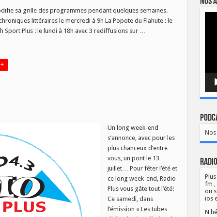
Nos a
modifie sa grille des programmes pendant quelques semaines.
Lect
AMMES
chroniques littéraires le mercredi à 9h La Popote du Flahute : le
vidé
LE
h Sport Plus : le lundi à 18h avec 3 rediffusions sur …
 +
Podca
-
Un long week-end
Nos 
s’annonce, avec pour les
aux!
plus chanceux d’entre
vous, un pont le 13
Radio
juillet… Pour fêter l’été et
Plus
ce long week-end, Radio
fm ,
Plus vous gâte tout l’été!
ou s
ios 
Ce samedi, dans
l’émission « Les tubes
N'hé