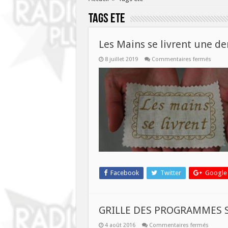
Tags
ete
Les Mains se livrent une der
sur
8 juillet 2019
Commentaires fermés
Les
Mains
se
livrent
une
derniè
fois
avant
les
vacanc
Facebook
Twitter
Google
GRILLE DES PROGRAMMES S
sur
4 août 2016
Commentaires fermés