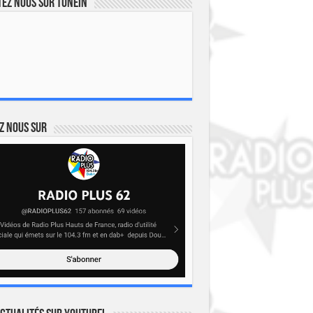
ez nous sur TuneIn
z nous sur