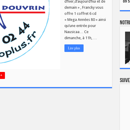
d’hier,d’aujourd’hui et de
09 5
demain » , Francky vous
offre 1 coffret 6 cd
« Mega Années 80 » ainsi
Notre
qu’une entrée pour
Nausicaa… Ce
dimanche, à 11h, …
Lire plus
 +
Suive