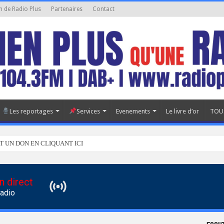
n de Radio Plus
Partenaires
Contact
Les reportages
Services
Evenements
Le livre d’or
TOU
T UN DON EN CLIQUANT ICI
n direct
Radio