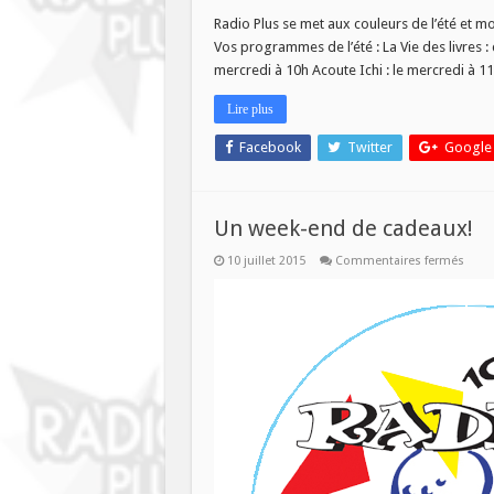
GRILLE
DES
Radio Plus se met aux couleurs de l’été et 
PROGR
Vos programmes de l’été : La Vie des livres : 
SPECIA
ETE
mercredi à 10h Acoute Ichi : le mercredi à 11
!
Lire plus
Facebook
Twitter
Google
Un week-end de cadeaux!
sur
10 juillet 2015
Commentaires fermés
Un
week
end
de
cade