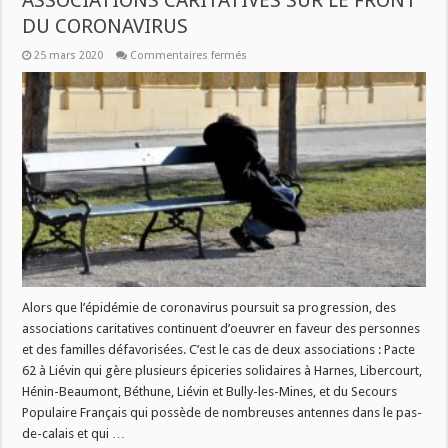
ASSOCIATIONS CARITATIVES SUR LE FRONT
DU CORONAVIRUS
sur
25 mars 2020
Commentaires fermés
FREQUENCE
ASSOCIATIONS
:
LES
ASSOCIATIONS
CARITATIVES
SUR
LE
FRONT
DU
CORONAVIRUS
Alors que l’épidémie de coronavirus poursuit sa progression, des
associations caritatives continuent d’oeuvrer en faveur des personnes
et des familles défavorisées. C’est le cas de deux associations : Pacte
62 à Liévin qui gère plusieurs épiceries solidaires à Harnes, Libercourt,
Hénin-Beaumont, Béthune, Liévin et Bully-les-Mines, et du Secours
Populaire Français qui possède de nombreuses antennes dans le pas-
de-calais et qui …