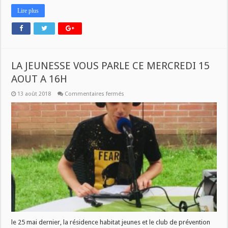
Lire plus
LA JEUNESSE VOUS PARLE CE MERCREDI 15
AOUT A 16H
sur
13 août 2018
Commentaires fermés
LA
JEUNESSE
VOUS
PARLE
CE
MERCREDI
15
AOUT
A
16H
le 25 mai dernier, la résidence habitat jeunes et le club de prévention