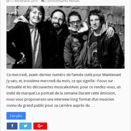
sur
17 décembre 2019
Commentaires fermés
MJV
du
18/12
:
Actu
musicale
Ce mercredi, avant-dernier numéro de l’année civile pour Maintenant
j’y vais, et, troisième mercredi du mois, ce qui signifie : Focus sur
l’actualité et les découvertes musicales!Avec pour ce rendez-vous, un
invité de marque! Le portrait de la semaine Durant cette émission,
nous vous proposerons une interview long format d’un musicien
connu du grand public pour sa carrière auprès du …
Lire plus